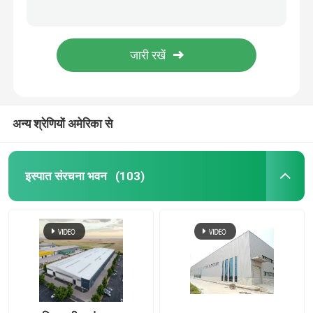
भवन निर्माण के लिए ओडीएम गैल्वेनाइज्ड प्रोफाइल स्टील शीट नालीदार गैल्वेनाइज्ड शीट
छत के आरएएल रंग के लिए जिंक नालीदार प्रोफाइल स्टील शीट
अछूता सैंडविच पैनल
0.3-3 मिमी स्टील छिद्रित एल्यूमीनियम प्लेट एएसटीएम मानक
अनुकूलित प्रोफ़ाइल धातु शीटिंग छत पैनल पूर्वनिर्मित 0.3-3 मिमी
प्रीफैब स्टील गोदाम
एंटीस्लिप कम्पोजिट मेटल फ़्लोर डेकिंग फ़्लोर स्लैब अनुकूलित
अन्य श्रेणियों अमेरिका से
मॉड्यूलर स्टील स्ट्रक्चर
धातु निर्माण सामग्री
इस्पात संरचना भवन
(103)