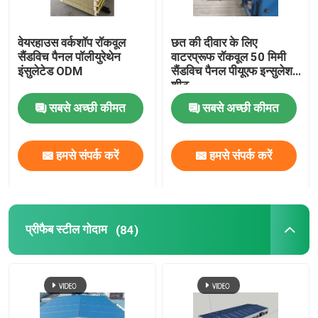
वेयरहाउस वर्कशॉप रॉकवूल
छत की दीवार के लिए
सैंडविच पैनल पॉलीयुरेथेन
वाटरप्रूफ रॉकवूल 50 मिमी
इंसुलेटेड ODM
सैंडविच पैनल पीयूएफ इन्सुलेशन
शीट
सबसे अच्छी कीमत
सबसे अच्छी कीमत
हमसे संपर्क करें
हमसे संपर्क करें
प्रीफैब स्टील गोदाम
(84)