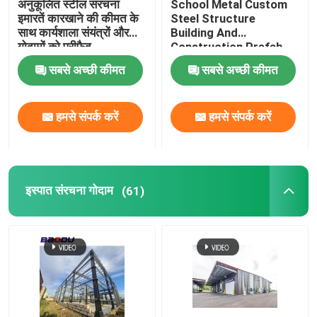
अनुकूलित स्टील संरचना
School Metal Custom
इमारतें कारखाने की कीमत के
Steel Structure
साथ कार्यशाला संयंत्रों और
Building And
गोदामों को प्रीफैब
Construction Prefab
Office Warehouse
सबसे अच्छी कीमत
सबसे अच्छी कीमत
हमसे संपर्क करें
हमसे संपर्क करें
इस्पात संरचना गोदाम
(61)