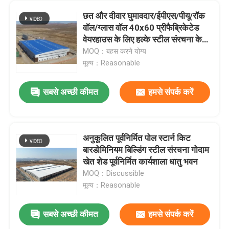
छत और दीवार घुमावदार/ईपीएस/पीयू/रॉक
वॉल/ग्लास वॉल 40x60 प्रीफैब्रिकेटेड
वेयरहाउस के लिए हल्के स्टील संरचना के
साथ स्टील बिल्डिंग
MOQ：बहस करने योग्य
मूल्य：Reasonable
सबसे अच्छी कीमत
हमसे संपर्क करें
अनुकूलित पूर्वनिर्मित पोल स्टार्न किट
बारडोमिनियम बिल्डिंग स्टील संरचना गोदाम
खेत शेड पूर्वनिर्मित कार्यशाला धातु भवन
MOQ：Discussible
मूल्य：Reasonable
सबसे अच्छी कीमत
हमसे संपर्क करें