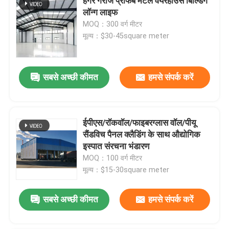
हैंगर गैराज प्रीफैब मेटल वेयरहाउस बिल्डिंग
लॉन्ग लाइफ
MOQ：300 वर्ग मीटर
मूल्य：$30-45square meter
सबसे अच्छी कीमत
हमसे संपर्क करें
ईपीएस/रॉकवॉल/फाइबरग्लास वॉल/पीयू
सैंडविच पैनल क्लैडिंग के साथ औद्योगिक
इस्पात संरचना भंडारण
MOQ：100 वर्ग मीटर
मूल्य：$15-30square meter
सबसे अच्छी कीमत
हमसे संपर्क करें