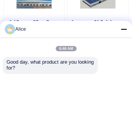
औद्योगिक एल्यूमीनियम मिश्र
गैल्वनाइज्ड प्रीफैब्रिकेटेड
धातु प्रीफैब स्टील गोदाम भवन
स्टील स्ट्रक्चर वेयरहाउस
Alice
अनुकूलन योग्य
मेटल फ्रेम ODM
6:46 AM
सबसे अच्छी कीमत
सबसे अच्छी कीमत
Good day, what product are you looking 
for?
हमसे संपर्क करें
हमसे संपर्क करें
और देखो
होम
हमारे बारे में
हमसे संपर्क करें
Desktop Site
साइटमैप
Privacy Policy