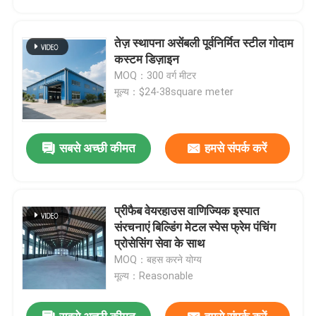
तेज़ स्थापना असेंबली पूर्वनिर्मित स्टील गोदाम
कस्टम डिज़ाइन
MOQ：300 वर्ग मीटर
मूल्य：$24-38square meter
सबसे अच्छी कीमत
हमसे संपर्क करें
प्रीफैब वेयरहाउस वाणिज्यिक इस्पात
घर
संरचनाएं बिल्डिंग मेटल स्पेस फ्रेम पंचिंग
प्रोसेसिंग सेवा के साथ
MOQ：बहस करने योग्य
उत्पादों
मूल्य：Reasonable
हमारे बारे में