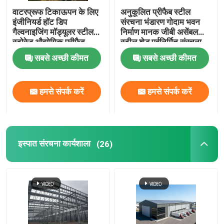
वाटरप्रूफ टिकाऊपन के लिए
अनुकूलित प्रीफैब स्टील
इंजीनियर्ड हॉट डिप
संरचना भंडारण गोदाम भवन
गैल्वनाइजिंग मॉड्यूलर स्टील
निर्माण मानक जीबी असेंबल
स्टोरेज औद्योगिक प्रीफैब
स्टील शेड पूर्वनिर्मित संरचना
आवासीय वाणिज्यिक स्टील
अनुकूलन योग्य आयाम आदर्श
सबसे अच्छी कीमत
सबसे अच्छी कीमत
संरचना पूर्वनिर्मित स्कूल भवन
हमसे संपर्क करें
हमसे संपर्क करें
इस्पात संरचना कार्यशाला
(26)