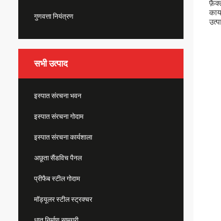
फ़ै
कार
गुणवत्ता नियंत्रण
उत्प
सभी उत्पाद
इस्पात संरचना भवन
इस्पात संरचना गोदाम
इस्पात संरचना कार्यशाला
अछूता सैंडविच पैनल
प्रीफैब स्टील गोदाम
मॉड्यूलर स्टील स्ट्रक्चर
धातु निर्माण सामग्री