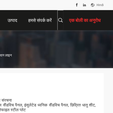
Hindi
उत्पाद
हमसे संपर्क करें
एक बोली का अनुरोध
ादन लाइन
ील संरचना
सैंडविच पैनल, इंसुलेटेड ध्वनिक सैंडविच पैनल, छिद्रित धातु शीट,
रोफाइल स्टील प्लेट