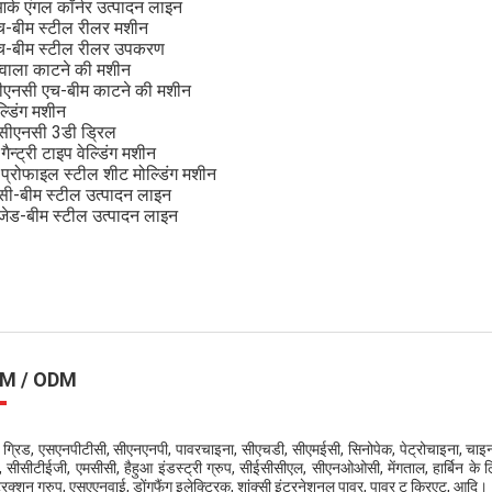
र्क एंगल कॉर्नर उत्पादन लाइन
च-बीम स्टील रीलर मशीन
च-बीम स्टील रीलर उपकरण
ज्वाला काटने की मशीन
ीएनसी एच-बीम काटने की मशीन
ल्डिंग मशीन
सीएनसी 3डी ड्रिल
गैन्ट्री टाइप वेल्डिंग मशीन
 प्रोफाइल स्टील शीट मोल्डिंग मशीन
सी-बीम स्टील उत्पादन लाइन
जेड-बीम स्टील उत्पादन लाइन
M / ODM
ट ग्रिड, एसएनपीटीसी, सीएनएनपी, पावरचाइना, सीएचडी, सीएमईसी, सिनोपेक, पेट्रोचाइना, चाइना
प, सीसीटीईजी, एमसीसी, हैहुआ इंडस्ट्री ग्रुप, सीईसीसीएल, सीएनओओसी, मेंगताल, हार्बिन के लिए 
ट्रक्शन ग्रुप, एसएएनवाई, डोंगफैंग इलेक्ट्रिक, शांक्सी इंटरनेशनल पावर, पावर टू क्रिएट, आदि।