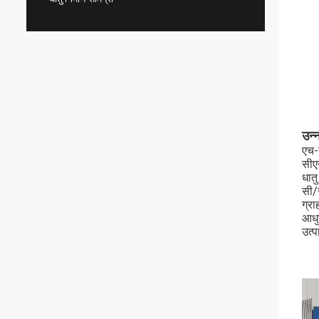
उन्
एच-
सीए
धात
सी/ज
ग्रा
आधु
उत्प