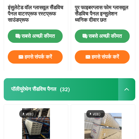
इंसुलेटेड वॉल ग्लासवूल सैंडविच
पुर फाइबरग्लास फोम ग्लासवूल
स्ट्रक्चरल स्टील बीम
पैनल वाटरप्रूफ रस्टप्रूफ
सैंडविच पैनल इन्सुलेशन
साउंडप्रूफ
ध्वनिक दीवार छत
इस्पात का बना हुआ कोना
सबसे अच्छी कीमत
सबसे अच्छी कीमत
स्टील चैनल अनुभाग
हमसे संपर्क करें
हमसे संपर्क करें
पॉलीयुरेथेन सैंडविच पैनल
(32)