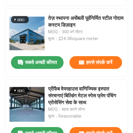
तेज़ स्थापना असेंबली पूर्वनिर्मित स्टील गोदाम
कस्टम डिज़ाइन
MOQ：300 वर्ग मीटर
मूल्य：$24-38square meter
सबसे अच्छी कीमत
हमसे संपर्क करें
प्रीफैब वेयरहाउस वाणिज्यिक इस्पात
घर
संरचनाएं बिल्डिंग मेटल स्पेस फ्रेम पंचिंग
प्रोसेसिंग सेवा के साथ
MOQ：बहस करने योग्य
उत्पादों
मूल्य：Reasonable
हमारे बारे में