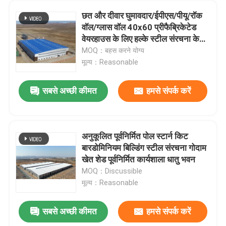
छत और दीवार घुमावदार/ईपीएस/पीयू/रॉक
वॉल/ग्लास वॉल 40x60 प्रीफैब्रिकेटेड
वेयरहाउस के लिए हल्के स्टील संरचना के
साथ स्टील बिल्डिंग
MOQ：बहस करने योग्य
मूल्य：Reasonable
सबसे अच्छी कीमत
हमसे संपर्क करें
अनुकूलित पूर्वनिर्मित पोल स्टार्न किट
बारडोमिनियम बिल्डिंग स्टील संरचना गोदाम
खेत शेड पूर्वनिर्मित कार्यशाला धातु भवन
MOQ：Discussible
मूल्य：Reasonable
सबसे अच्छी कीमत
हमसे संपर्क करें