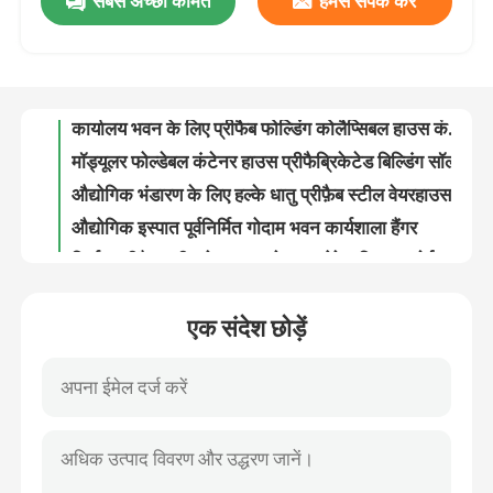
सबसे अच्छी कीमत
हमसे संपर्क करें
इंसुलेटेड स्टील प्रीफैब फोल्डिंग कंटेनर हाउस कोलैप्सिबल कंटेनर होम
ओडीएम फोल्डेबल कंटेनर हाउस स्टील स्ट्रक्चर प्रीफैब होम
कारखाना भ्रमण
कार्यालय भवन के लिए प्रीफैब फोल्डिंग कोलैप्सिबल हाउस कंटेनर उच्च ताप इन्सुलेशन
मॉड्यूलर फोल्डेबल कंटेनर हाउस प्रीफैब्रिकेटेड बिल्डिंग सॉल्यूशन
गुणवत्ता नियंत्रण
औद्योगिक भंडारण के लिए हल्के धातु प्रीफ़ैब स्टील वेयरहाउस फ़्रेमिंग बिल्डिंग
औद्योगिक इस्पात पूर्वनिर्मित गोदाम भवन कार्यशाला हैंगर
संपर्क करें
निर्माण प्रीफ़ैब स्टील वेयरहाउस मेटल स्टोरेज सिस्टम ओईएम
गैल्वनाइज्ड प्रीफैब्रिकेटेड स्टील स्ट्रक्चर वेयरहाउस मेटल फ्रेम ODM
फोर्कलिफ्ट के लिए होम बिल्डिंग प्रीफैब स्टील वेयरहाउस मेटल फ्रेम
एक उद्धरण का अनुरोध करें
कस्टम स्टील संरचना पूर्वनिर्मित धातु गोदाम पोर्टल फ़्रेम
एक संदेश छोड़ें
गैबल फ्रेम प्रीफैब स्टील वेयरहाउस प्री इंजीनियर्ड ग्रीनहाउस संरचना गैल्वेनाइज्ड
रॉकवूल सैंडविच पैनल
लाइट प्रीफ़ैब वेयरहाउस बिल्डिंग Q235 Q355 मेटल स्टील संरचना
कलर कोटेड प्रोफाइल जिंकलूम नालीदार छत शीट्स ISO9001 प्रमाणित
ग्लासवूल सैंडविच पैनल
उच्च शक्ति जस्ती नालीदार स्टील क्लैडिंग प्लेट छत शीट
धातु छत प्रोफाइल स्टील शीट जीआई प्रोफाइल शीट क्लैडिंग नालीदार
पॉलीयुरेथेन सैंडविच पैनल