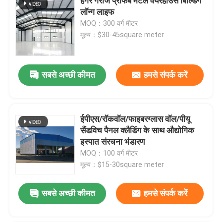
हैंगर गैराज प्रीफैब मेटल वेयरहाउस बिल्डिंग
लॉन्ग लाइफ
MOQ：300 वर्ग मीटर
मूल्य：$30-45square meter
सबसे अच्छी कीमत
हमसे संपर्क करें
ईपीएस/रॉकवॉल/फाइबरग्लास वॉल/पीयू
सैंडविच पैनल क्लैडिंग के साथ औद्योगिक
इस्पात संरचना भंडारण
MOQ：100 वर्ग मीटर
मूल्य：$15-30square meter
सबसे अच्छी कीमत
हमसे संपर्क करें