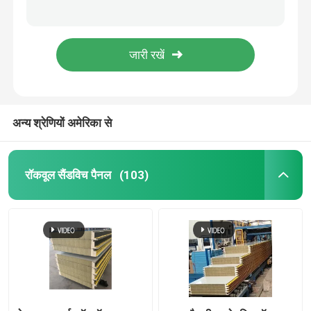
भवन निर्माण के लिए ओडीएम गैल्वेनाइज्ड प्रोफाइल स्टील शीट नालीदार गैल्वेनाइज्ड शीट
छत के आरएएल रंग के लिए जिंक नालीदार प्रोफाइल स्टील शीट
ध्वनिक सैंडविच पैनल
0.3-3 मिमी स्टील छिद्रित एल्यूमीनियम प्लेट एएसटीएम मानक
अनुकूलित प्रोफ़ाइल धातु शीटिंग छत पैनल पूर्वनिर्मित 0.3-3 मिमी
प्रीफैब स्टील गोदाम
एंटीस्लिप कम्पोजिट मेटल फ़्लोर डेकिंग फ़्लोर स्लैब अनुकूलित
अन्य श्रेणियों अमेरिका से
धातु क्लैडिंग पैनल
छिद्रित धातु की चादर
रॉकवूल सैंडविच पैनल
(103)
प्रोफाइल स्टील शीट
स्टील फ़्लोर डेकिंग
एल्यूमिनियम सैंडविच पैनल