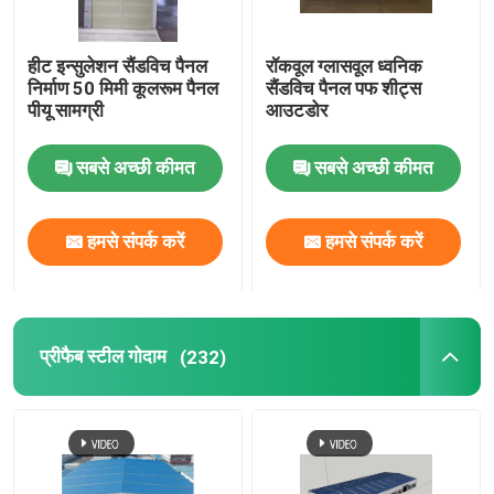
हीट इन्सुलेशन सैंडविच पैनल
रॉकवूल ग्लासवूल ध्वनिक
निर्माण 50 मिमी कूलरूम पैनल
सैंडविच पैनल पफ शीट्स
पीयू सामग्री
आउटडोर
सबसे अच्छी कीमत
सबसे अच्छी कीमत
हमसे संपर्क करें
हमसे संपर्क करें
प्रीफैब स्टील गोदाम
(232)