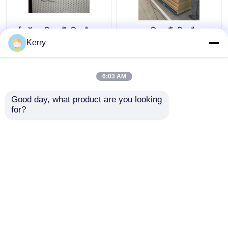
वर्कशॉप ध्वनिक सैंडविच पैनल
उच्च स्थायित्व सैंडविच पैनल
पफ इंसुलेटेड रूफिंग शीट्स
रॉकवूल नमी और आग प्रतिरोध
Kerry
150 मिमी
6:03 AM
सबसे अच्छी कीमत
सबसे अच्छी कीमत
Good day, what product are you looking 
for?
हमसे संपर्क करें
हमसे संपर्क करें
और देखो
होम
हमारे बारे में
हमसे संपर्क करें
Desktop Site
साइटमैप
Privacy Policy