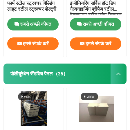
फार्म स्टील स्ट्रक्चर बिल्डिंग
इंजीनियरिंग सर्विस हॉट डिप
लाइट स्टील स्ट्रक्चर पोल्ट्री
गैल्वनाइजिंग प्रीफैब स्टील
ग्लास ऊन इन्सुलेशन
वेयरहाउस स्टील फ्रेम डिजाइन
मॉड्यूलर स्टोरेज बिल्डिंग
सबसे अच्छी कीमत
सबसे अच्छी कीमत
सॉल्यूशन
रॉकवूल इन्सुलेशन
हमसे संपर्क करें
हमसे संपर्क करें
स्ट्रक्चरल स्टील बीम
इस्पात का बना हुआ कोना
पॉलीयुरेथेन सैंडविच पैनल
(35)
स्टील चैनल अनुभाग