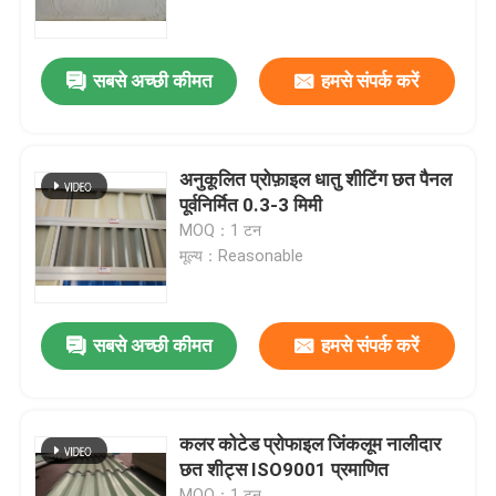
कारखाना भ्रमण
सबसे अच्छी कीमत
हमसे संपर्क करें
गुणवत्ता नियंत्रण
अनुकूलित प्रोफ़ाइल धातु शीटिंग छत पैनल
संपर्क करें
पूर्वनिर्मित 0.3-3 मिमी
MOQ：1 टन
मूल्य：Reasonable
एक उद्धरण का अनुरोध करें
प्रीफैब स्टील वेयरहाउस
सबसे अच्छी कीमत
हमसे संपर्क करें
पॉलीयुरेथेन सैंडविच पैनल
कलर कोटेड प्रोफाइल जिंकलूम नालीदार
छत शीट्स ISO9001 प्रमाणित
रॉकवूल सैंडविच पैनल
MOQ：1 टन