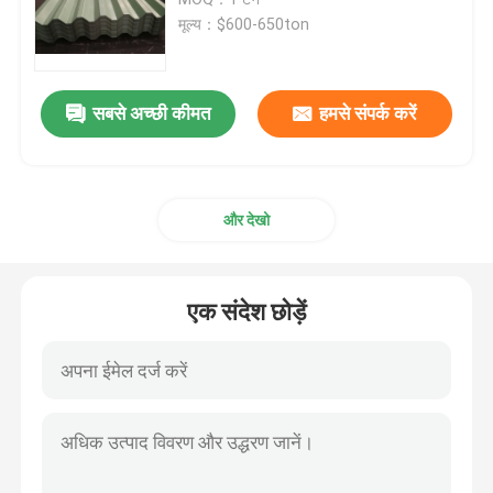
मूल्य：$600-650ton
प्रीफैब स्टील गोदाम
सबसे अच्छी कीमत
हमसे संपर्क करें
ध्वनिक सैंडविच पैनल
ग्लासवूल सैंडविच पैनल
और देखो
मॉड्यूलर स्टील स्ट्रक्चर
एक संदेश छोड़ें
धातु क्लैडिंग पैनल
स्टील शीट कॉइल
फोल्डेबल कंटेनर हाउस