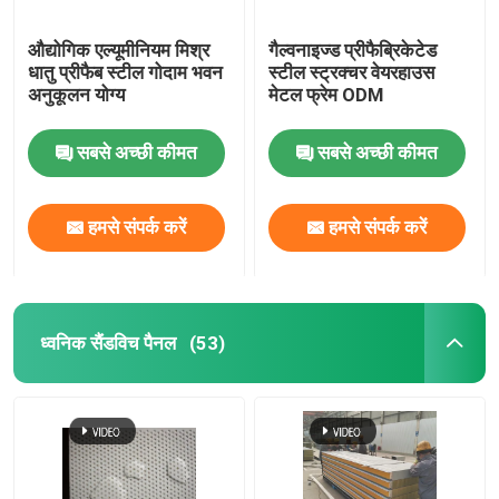
औद्योगिक एल्यूमीनियम मिश्र
गैल्वनाइज्ड प्रीफैब्रिकेटेड
धातु प्रीफैब स्टील गोदाम भवन
स्टील स्ट्रक्चर वेयरहाउस
अनुकूलन योग्य
मेटल फ्रेम ODM
सबसे अच्छी कीमत
सबसे अच्छी कीमत
हमसे संपर्क करें
हमसे संपर्क करें
ध्वनिक सैंडविच पैनल
(53)