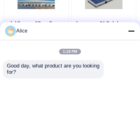
औद्योगिक एल्यूमीनियम मिश्र
गैल्वनाइज्ड प्रीफैब्रिकेटेड
धातु प्रीफैब स्टील गोदाम भवन
स्टील स्ट्रक्चर वेयरहाउस
Alice
अनुकूलन योग्य
मेटल फ्रेम ODM
1:18 PM
सबसे अच्छी कीमत
सबसे अच्छी कीमत
Good day, what product are you looking 
for?
हमसे संपर्क करें
हमसे संपर्क करें
और देखो
होम
हमारे बारे में
हमसे संपर्क करें
Desktop Site
साइटमैप
Privacy Policy