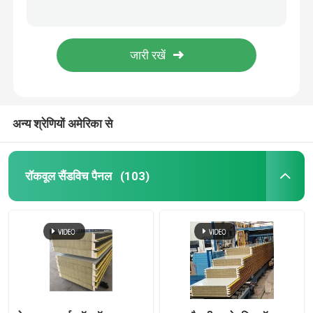
भवन निर्माण के लिए ओडीएम गैल्वेनाइज्ड प्रोफाइल स्टील शीट नालीदार गैल्वेनाइज्ड शीट
छत के आरएएल रंग के लिए जिंक नालीदार प्रोफाइल स्टील शीट
ध्वनिक सैंडविच पैनल
0.3-3 मिमी स्टील छिद्रित एल्यूमीनियम प्लेट एएसटीएम मानक
अनुकूलित प्रोफ़ाइल धातु शीटिंग छत पैनल पूर्वनिर्मित 0.3-3 मिमी
प्रीफैब स्टील गोदाम
एंटीस्लिप कम्पोजिट मेटल फ़्लोर डेकिंग फ़्लोर स्लैब अनुकूलित
अन्य श्रेणियों अमेरिका से
धातु क्लैडिंग पैनल
छिद्रित धातु की चादर
रॉकवूल सैंडविच पैनल
(103)
प्रोफाइल स्टील शीट
स्टील फ़्लोर डेकिंग
एल्यूमिनियम सैंडविच पैनल