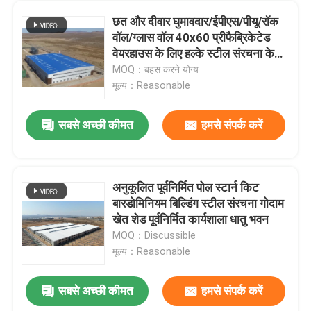
छत और दीवार घुमावदार/ईपीएस/पीयू/रॉक
वॉल/ग्लास वॉल 40x60 प्रीफैब्रिकेटेड
वेयरहाउस के लिए हल्के स्टील संरचना के
साथ स्टील बिल्डिंग
MOQ：बहस करने योग्य
मूल्य：Reasonable
सबसे अच्छी कीमत
हमसे संपर्क करें
अनुकूलित पूर्वनिर्मित पोल स्टार्न किट
बारडोमिनियम बिल्डिंग स्टील संरचना गोदाम
खेत शेड पूर्वनिर्मित कार्यशाला धातु भवन
MOQ：Discussible
मूल्य：Reasonable
सबसे अच्छी कीमत
हमसे संपर्क करें