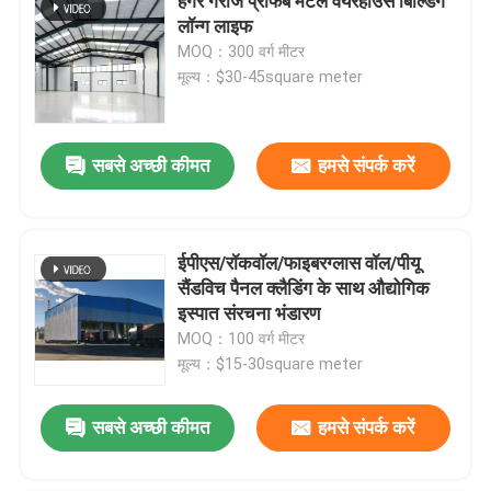
हैंगर गैराज प्रीफैब मेटल वेयरहाउस बिल्डिंग
लॉन्ग लाइफ
MOQ：300 वर्ग मीटर
मूल्य：$30-45square meter
सबसे अच्छी कीमत
हमसे संपर्क करें
ईपीएस/रॉकवॉल/फाइबरग्लास वॉल/पीयू
सैंडविच पैनल क्लैडिंग के साथ औद्योगिक
इस्पात संरचना भंडारण
MOQ：100 वर्ग मीटर
मूल्य：$15-30square meter
सबसे अच्छी कीमत
हमसे संपर्क करें