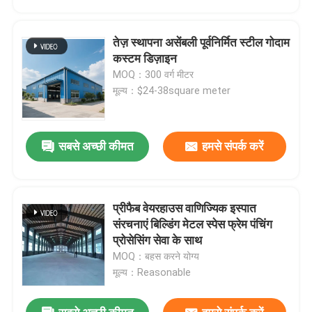
तेज़ स्थापना असेंबली पूर्वनिर्मित स्टील गोदाम
कस्टम डिज़ाइन
MOQ：300 वर्ग मीटर
मूल्य：$24-38square meter
सबसे अच्छी कीमत
हमसे संपर्क करें
प्रीफैब वेयरहाउस वाणिज्यिक इस्पात
घर
संरचनाएं बिल्डिंग मेटल स्पेस फ्रेम पंचिंग
प्रोसेसिंग सेवा के साथ
MOQ：बहस करने योग्य
उत्पादों
मूल्य：Reasonable
हमारे बारे में