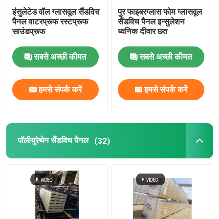
इंसुलेटेड वॉल ग्लासवूल सैंडविच
पुर फाइबरग्लास फोम ग्लासवूल
स्ट्रक्चरल स्टील बीम
पैनल वाटरप्रूफ रस्टप्रूफ
सैंडविच पैनल इन्सुलेशन
साउंडप्रूफ
ध्वनिक दीवार छत
इस्पात का बना हुआ कोना
सबसे अच्छी कीमत
सबसे अच्छी कीमत
स्टील चैनल अनुभाग
हमसे संपर्क करें
हमसे संपर्क करें
पॉलीयुरेथेन सैंडविच पैनल
(32)