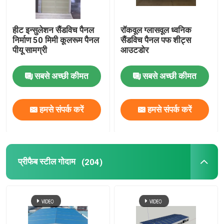
हीट इन्सुलेशन सैंडविच पैनल
रॉकवूल ग्लासवूल ध्वनिक
निर्माण 50 मिमी कूलरूम पैनल
सैंडविच पैनल पफ शीट्स
पीयू सामग्री
आउटडोर
सबसे अच्छी कीमत
सबसे अच्छी कीमत
हमसे संपर्क करें
हमसे संपर्क करें
प्रीफैब स्टील गोदाम
(204)