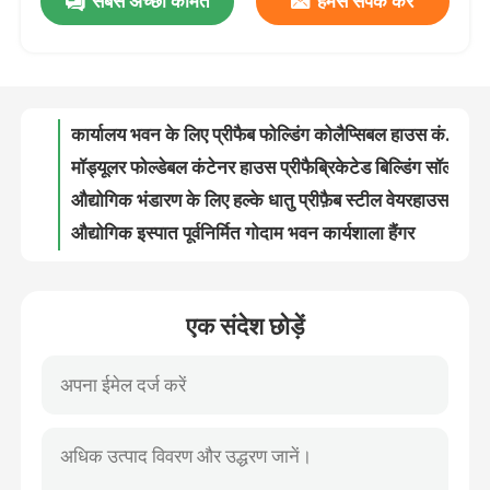
सबसे अच्छी कीमत
हमसे संपर्क करें
इंसुलेटेड स्टील प्रीफैब फोल्डिंग कंटेनर हाउस कोलैप्सिबल कंटेनर होम
ओडीएम फोल्डेबल कंटेनर हाउस स्टील स्ट्रक्चर प्रीफैब होम
कारखाना भ्रमण
कार्यालय भवन के लिए प्रीफैब फोल्डिंग कोलैप्सिबल हाउस कंटेनर उच्च ताप इन्सुलेशन
मॉड्यूलर फोल्डेबल कंटेनर हाउस प्रीफैब्रिकेटेड बिल्डिंग सॉल्यूशन
गुणवत्ता नियंत्रण
औद्योगिक भंडारण के लिए हल्के धातु प्रीफ़ैब स्टील वेयरहाउस फ़्रेमिंग बिल्डिंग
औद्योगिक इस्पात पूर्वनिर्मित गोदाम भवन कार्यशाला हैंगर
संपर्क करें
निर्माण प्रीफ़ैब स्टील वेयरहाउस मेटल स्टोरेज सिस्टम ओईएम
गैल्वनाइज्ड प्रीफैब्रिकेटेड स्टील स्ट्रक्चर वेयरहाउस मेटल फ्रेम ODM
फोर्कलिफ्ट के लिए होम बिल्डिंग प्रीफैब स्टील वेयरहाउस मेटल फ्रेम
एक उद्धरण का अनुरोध करें
कस्टम स्टील संरचना पूर्वनिर्मित धातु गोदाम पोर्टल फ़्रेम
एक संदेश छोड़ें
गैबल फ्रेम प्रीफैब स्टील वेयरहाउस प्री इंजीनियर्ड ग्रीनहाउस संरचना गैल्वेनाइज्ड
रॉकवूल सैंडविच पैनल
लाइट प्रीफ़ैब वेयरहाउस बिल्डिंग Q235 Q355 मेटल स्टील संरचना
कलर कोटेड प्रोफाइल जिंकलूम नालीदार छत शीट्स ISO9001 प्रमाणित
ग्लासवूल सैंडविच पैनल
उच्च शक्ति जस्ती नालीदार स्टील क्लैडिंग प्लेट छत शीट
धातु छत प्रोफाइल स्टील शीट जीआई प्रोफाइल शीट क्लैडिंग नालीदार
पॉलीयुरेथेन सैंडविच पैनल