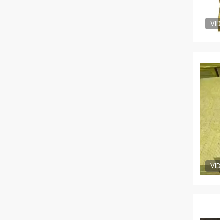
VI
VI