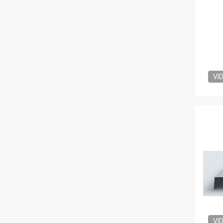
VI
VI