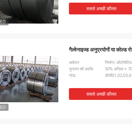
सबसे अच्छी कीमत
DEO
गैल्वेनाइज्ड अनुप्रयोगों या कोल्ड
आवेदन:
निर्माण/ ऑटोमोटिव/
भुगतान की अवधि:
30% अग्रिम + 7
ग्रेड:
डीसी01,02,03,04
सबसे अच्छी कीमत
श्री
श्रीमती
DEO
"हमें यह 8 दिन पहले प्राप्त हु
ुष्ट और अच्छा उत्पाद। तेज़ शिपिंग और सब कुछ
रहा, धन्यवाद, हम इसे पाकर खुश है
छा रहा
संयंत्र में है। हम आपसे जो कुछ भी