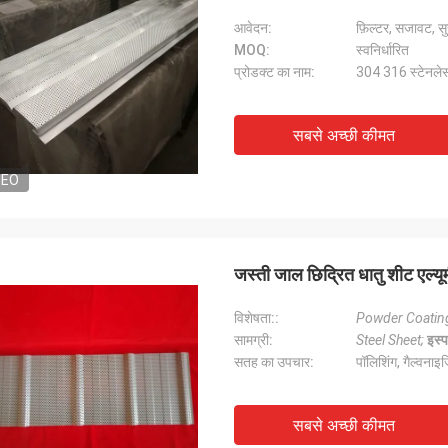
आवेदन:
फ़िल्टर, सजावट, सु
MOQ:
स्वनिर्धारित
प्रोडक्ट का नाम:
304 316 स्टेनलेस 
सबसे अच्छी कीमत
DEO
जस्ती जाल छिद्रित धातु शीट एल्य
विशेषता::
Powder Coatin
सामग्री:
Steel Sheet;
इस्
सतह का उपचार:
पॉलिशिंग, गैल्वना
सबसे अच्छी कीमत