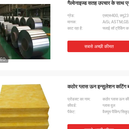
गैल्वेनाइज्ड सतह उपचार के साथ प
ग्रेड:
एसएस400, क्यू2
मानक:
AiSi, ASTM,GB
काट रहा है:
फ्लाई सॉ ट्रैकिंग 
सबसे अच्छी कीमत
DEO
कठोर ग्लास ऊन इन्सुलेशन कटिंग बो
प्रोडक्ट का नाम:
कठोर ग्लास ऊन कीम
कीवर्ड:
ग्लास वुल
पैकेट:
वैक्यूम पैकिंग/सिकु