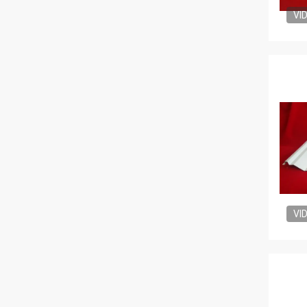
VI
VI