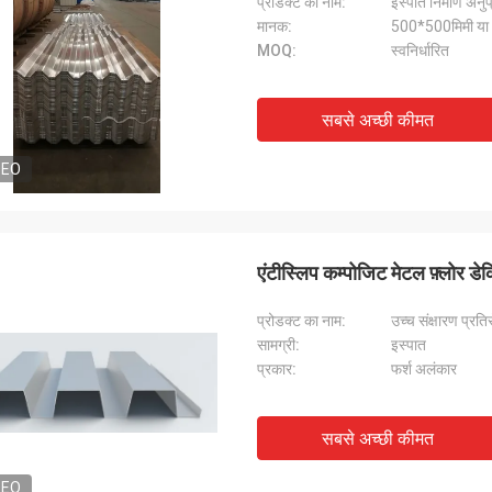
प्रोडक्ट का नाम:
इस्पात निर्माण अनुप
मानक:
500*500मिमी या
MOQ:
स्वनिर्धारित
सबसे अच्छी कीमत
DEO
एंटीस्लिप कम्पोजिट मेटल फ़्लोर डेक
प्रोडक्ट का नाम:
उच्च संक्षारण प्र
सामग्री:
इस्पात
प्रकार:
फर्श अलंकार
सबसे अच्छी कीमत
DEO