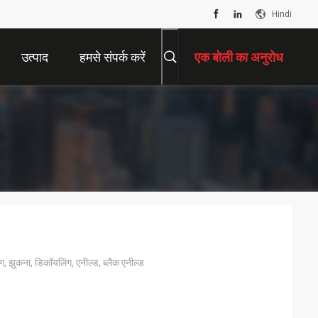
Hindi
उत्पाद
हमसे संपर्क करें
एक बोली का अनुरोध
टिंग, झुकना, डिकॉयलिंग, एनील्ड, ब्लैक एनील्ड