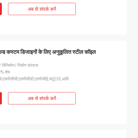
अब से संपर्क करें
 रोल्ड कस्टम डिजाइनों के लिए अनुकूलित स्टील कॉइल
 विनिर्माण/ निर्माण संरचना
0% शेष
,एसपीसीसी,एसपीसीडी,एसपीसीई,क्यू235,आदि
अब से संपर्क करें
आ और सब कुछ बहुत अच्छा
ंउत्पाद पहले से ही
 संवाद करते हैं"