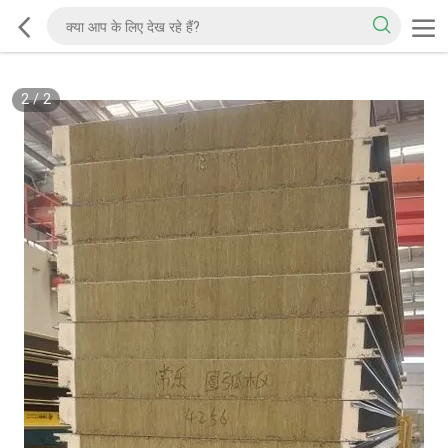
2
/
2