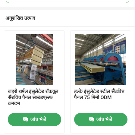
अनुशंसित उत्पाद
बाहरी थर्मल इंसुलेटेड रॉकवूल
हल्के इंसुलेटेड स्टील सैंडविच
घर
सैंडविच पैनल साउंडप्रूफ
पैनल 75 मिमी ODM
कस्टम
उत्पादों
जांच भेजें
जांच भेजें
हमारे बारे में