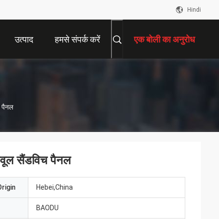
Hindi
उत्पाद
हमसे संपर्क करें
एक बोली का अनुरोध
च पैनल
वूल सैंडविच पैनल
rigin
Hebei,China
BAODU