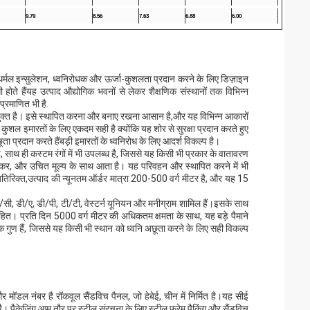
9.79
8.56
7.63
6.88
6.00
्ट थर्मल इन्सुलेशन, ध्वनिरोधक और ऊर्जा-कुशलता प्रदान करने के लिए डिज़ाइन
 होते हैंयह उत्पाद औद्योगिक भवनों से लेकर शैक्षणिक संस्थानों तक विभिन्न
प्रमाणित भी है.
पयुक्त है। इसे स्थापित करना और बनाए रखना आसान है,और यह विभिन्न आकारों
ल इमारतों के लिए एकदम सही है क्योंकि यह शोर से सुरक्षा प्रदान करते हुए
 प्रदान करते हैंबड़ी इमारतों के ध्वनिरोध के लिए आदर्श विकल्प है।
ै, साथ ही कस्टम रंगों में भी उपलब्ध है, जिससे यह किसी भी प्रकार के वातावरण
लेकर, और उचित मूल्य के साथ आता है। यह परिवहन और स्थापित करने में भी
िरिक्त,उत्पाद की न्यूनतम ऑर्डर मात्रा 200-500 वर्ग मीटर है, और यह 15
ल/सी, डी/ए, डी/पी, टी/टी, वेस्टर्न यूनियन और मनीग्राम शामिल हैं।इसके साथ
त। प्रति दिन 5000 वर्ग मीटर की अधिकतम क्षमता के साथ, यह बड़े पैमाने
क गुण हैं, जिससे यह किसी भी स्थान को ध्वनि अछूता करने के लिए सही विकल्प
मॉडल नंबर है रॉकवूल सैंडविच पैनल, जो हेबेई, चीन में निर्मित है।यह सीई
। पैकेजिंग आम तौर पर स्टील संरचना के लिए स्टील फ्रेम पैकिंग और सैंडविच