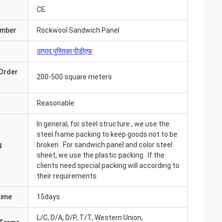
CE
umber
Rockwool Sandwich Panel
उत्पाद पुस्तिका पीडीएफ
Order
200-500 square meters
Reasonable
In general, for steel structure , we use the
steel frame packing to keep goods not to be
g
broken . For sandwich panel and color steel
sheet, we use the plastic packing . If the
clients need special packing will according to
their requirements.
Time
15days
L/C, D/A, D/P, T/T, Western Union,