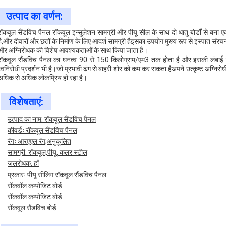
उत्पाद का वर्णन:
रॉकवूल सैंडविच पैनल रॉकवूल इन्सुलेशन सामग्री और पीयू सील के साथ दो धातु बोर्डों से बना एक 
है,और दीवारों और छतों के निर्माण के लिए आदर्श सामग्री हैइसका उपयोग मुख्य रूप से इस्पात संरचना
और अग्निरोधक की विशेष आवश्यकताओं के साथ किया जाता है।
रॉकवूल सैंडविच पैनल का घनत्व 90 से 150 किलोग्राम/एम3 तक होता है और इसकी लंबाई 
ध्वनिरोधी प्रदर्शन भी है।जो प्रभावी ढंग से बाहरी शोर को कम कर सकता हैअपने उत्कृष्ट अग्निरोधी
अधिक से अधिक लोकप्रिय हो रहा है।
विशेषताएं:
उत्पाद का नाम: रॉकवूल सैंडविच पैनल
कीवर्डः रॉकवूल सैंडविच पैनल
रंगः आरएएल रंग;अनुकूलित
सामग्री: रॉकवूल,पीयू, कलर स्टील
जलरोधक: हाँ
प्रकारः पीयू सीलिंग रॉकवूल सैंडविच पैनल
रॉकवॉल कम्पोजिट बोर्ड
रॉकवॉल कम्पोजिट बोर्ड
रॉकवूल सैंडविच बोर्ड