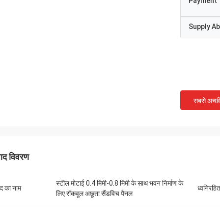
Payment 
Supply Abi
सबसे अच्छ
पाद विवरण
स्टील मोटाई 0.4 मिमी-0.8 मिमी के साथ भवन निर्माण के
ाद का नाम
ध्वनिरहि
लिए रॉकवूल अछूता सैंडविच पैनल