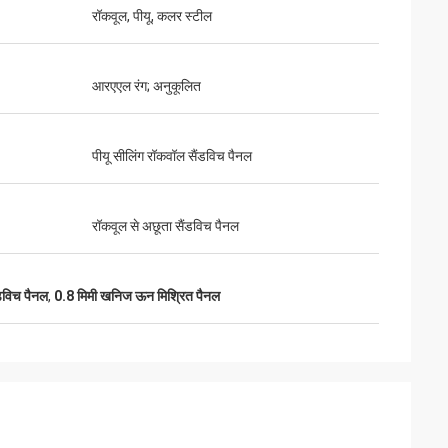
रॉकवूल, पीयू, कलर स्टील
आरएएल रंग; अनुकूलित
आ और सब कुछ बहुत अच्छा
ंउत्पाद पहले से ही
पीयू सीलिंग रॉकवॉल सैंडविच पैनल
 संवाद करते हैं"
रॉकवूल से अछूता सैंडविच पैनल
ंडविच पैनल
,
0.8 मिमी खनिज ऊन मिश्रित पैनल