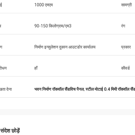
ाई
1000 एमएम
सामग्री
श्री
व
90-150 किलोग्राम/एम3
रंग
श्रीमती
"हमें यह 8 दिन पहले प्राप्त हु
ुष्ट और अच्छा उत्पाद। तेज़ शिपिंग और सब कुछ
रहा, धन्यवाद, हम इसे पाकर खुश है
छा रहा
ोग
निर्माण इन्सुलेशन दुकान आउटडोर कार्यालय
प्रकार
संयंत्र में है। हम आपसे जो कुछ भी
ारोधन
हाँ
कीवर्ड
ुखता देना
भवन निर्माण रॉकवॉल सैंडविच पैनल
,
स्टील मोटाई 0.4 मिमी रॉकवॉल सै
ंदेश छोड़ें