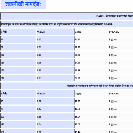
तकनीकी मापदंडः
BAODU के नए मॉडल के अग्निरोधी सैंडवि
बीएओडीयू के नए मॉडल के अग्निरोधक रॉकवूल छत सैंडविच पैनल का अनुमेय ऊर्ध्वाधर भार और थर्मल चालकता (अनुमेय विक्षेपण f≤L/200)
S(मिमी)
W/m2K
G ((kg)
P=KN/m2
50
0.75
15.53
L (((m)
70
0.53
18.37
L (((m)
100
0.41
21.21
L (((m)
125
0.36
24.05
L (((m)
150
0.31
26.88
L (((m)
200
0.23
22.78
L (((m)
बीएओडीयू के नए मॉडल के अग्निरोधक शीसे के ऊन के छत सैंडविच पैनल का अनुमे
S(मिमी)
W/m2K
G ((kg)
P=KN/m2
50
0.69
12.95
L (((m)
70
0.47
14.50
L (((m)
100
0.36
16.04
L (((m)
125
0.34
17.06
L (((m)
150
0.33
19.14
L (((m)