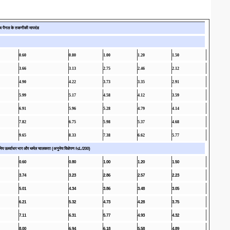
च पैनल के तकनीकी मापदंड
0.60
0.80
1.00
1.20
1.50
3.66
3.13
2.75
2.46
2.12
4.90
4.22
3.73
3.35
2.91
5.99
5.17
4.58
4.12
3.59
6.91
5.96
5.28
4.79
4.14
7.82
6.75
5.98
5.37
4.68
9.65
8.33
7.38
6.62
5.77
य ऊर्ध्वाधर भार और थर्मल चालकता (अनुमेय विक्षेपण f≤L/200)
0.60
0.80
1.00
1.20
1.50
3.74
3.23
2.86
2.57
2.23
5.01
4.34
3.86
3.48
3.05
6.21
5.32
4.73
4.28
3.75
7.11
6.31
5.77
4.93
4.32
8.00
6.94
6.18
5.58
4.89