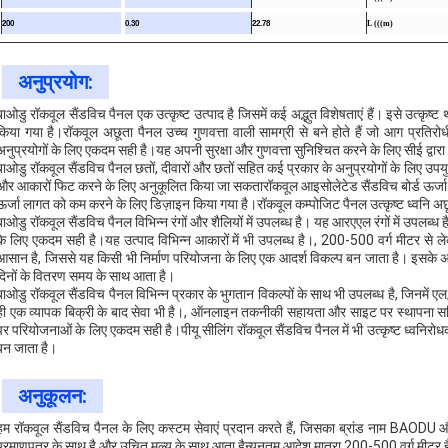
200
0.30
22.78
L (((m)
अनुप्रयोग:
बाओडु रॉकवूल सैंडविच पैनल एक उत्कृष्ट उत्पाद है जिसमें कई अद्भुत विशेषताएं हैं। इसे उत्कृष
किया गया है।रॉकवूल अछूता पैनल उच्च गुणवत्ता वाली सामग्री से बने होते हैं जो आग प्रतिरोधी
अनुप्रयोगों के लिए एकदम सही है।यह अपनी सुरक्षा और गुणवत्ता सुनिश्चित करने के लिए सीई द्वारा 
बाओडु रॉकवूल सैंडविच पैनल छतों, दीवारों और छतों सहित कई प्रकार के अनुप्रयोगों के लिए उ
और आकारों फिट करने के लिए अनुकूलित किया जा सकतारॉकवूल आइसोलेटेड सैंडविच बोर्ड ऊर्जा कुश
ऊर्जा लागत को कम करने के लिए डिज़ाइन किया गया है।रॉकवूल कम्पोजिट पैनल उत्कृष्ट ध्वनि अछूता
बाओडु रॉकवूल सैंडविच पैनल विभिन्न रंगों और शैलियों में उपलब्ध है। यह आरएएल रंगों में उपलब्ध ह
के लिए एकदम सही है।यह उत्पाद विभिन्न आकारों में भी उपलब्ध है।, 200-500 वर्ग मीटर से 
आसान है, जिससे यह किसी भी निर्माण परियोजना के लिए एक आदर्श विकल्प बन जाता है। इसके अत
दिनों के वितरण समय के साथ आता है।
बाओडु रॉकवूल सैंडविच पैनल विभिन्न प्रकार के भुगतान विकल्पों के साथ भी उपलब्ध है, जिनमें ए
ही एक व्यापक बिक्री के बाद सेवा भी है।, ऑनलाइन तकनीकी सहायता और साइट पर स्थापना सहि
पर परियोजनाओं के लिए एकदम सही है।पीयू सीलिंग रॉकवूल सैंडविच पैनल में भी उत्कृष्ट ध्वनिरोध
बन जाता है।
अनुकूलन:
हम रॉकवूल सैंडविच पैनल के लिए कस्टम सेवाएं प्रदान करते हैं, जिसका ब्रांड नाम BAODU और 
प्रमाणपत्र के साथ है और उचित मूल्य के साथ आता हैन्यूनतम आदेश मात्रा 200-500 वर्ग मीटर है