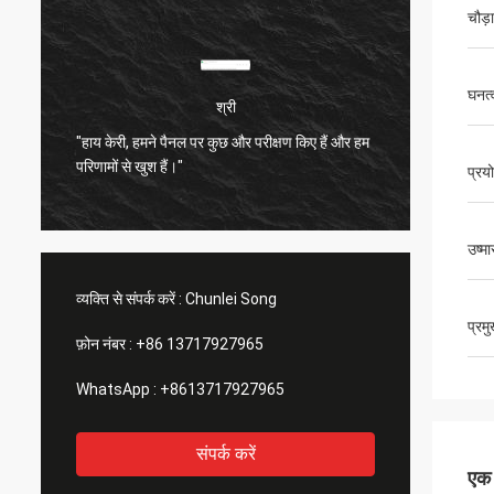
चौड़
घनत्
श्री
"हाय केरी, हमने पैनल पर कुछ और परीक्षण किए हैं और हम
बहुत संत
परिणामों से खुश हैं।"
बहुत अच्
प्रय
उष्म
व्यक्ति से संपर्क करें :
Chunlei Song
प्रम
फ़ोन नंबर :
+86 13717927965
WhatsApp :
+8613717927965
संपर्क करें
एक स