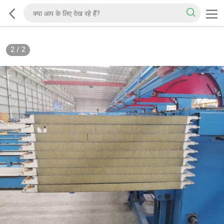
2
/
2