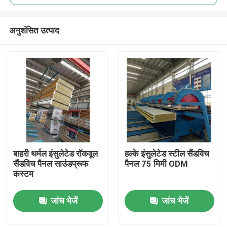
अनुशंसित उत्पाद
बाहरी थर्मल इंसुलेटेड रॉकवूल
हल्के इंसुलेटेड स्टील सैंडविच
घर
सैंडविच पैनल साउंडप्रूफ
पैनल 75 मिमी ODM
कस्टम
उत्पादों
जांच भेजें
जांच भेजें
हमारे बारे में