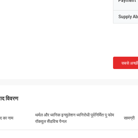
Payment 
Supply Abi
सबसे अच्छ
पाद विवरण
थर्मल और ध्वनिक इन्सुलेशन ध्वनिरोधी पूर्वनिर्मित पु फोम
ाद का नाम
सामग्री
रॉकवूल सैंडविच पैनल