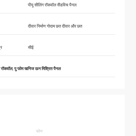
पीयू सीलिंग रॉकवॉल सैंडविच पैनल
दीवार निर्माण गोदाम छत दीवार और छत
आ और सब कुछ बहुत अच्छा
ंउत्पाद पहले से ही
्र
सीई
 संवाद करते हैं"
ल रॉकवॉल
,
पु फोम खनिज ऊन मिश्रित पैनल