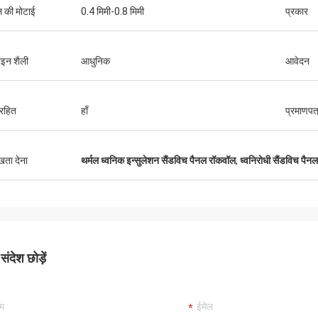
ल की मोटाई
0.4 मिमी-0.8 मिमी
प्रकार
श्री
ाइन शैली
आधुनिक
आवेदन
श्रीमती
"हमें यह 8 दिन पहले प्राप्त हु
ुष्ट और अच्छा उत्पाद। तेज़ शिपिंग और सब कुछ
रहा, धन्यवाद, हम इसे पाकर खुश है
छा रहा
िरहित
हाँ
प्रमाणपत
संयंत्र में है। हम आपसे जो कुछ भी
ुखता देना
थर्मल ध्वनिक इन्सुलेशन सैंडविच पैनल रॉकवॉल
,
ध्वनिरोधी सैंडविच पैन
ंदेश छोड़ें