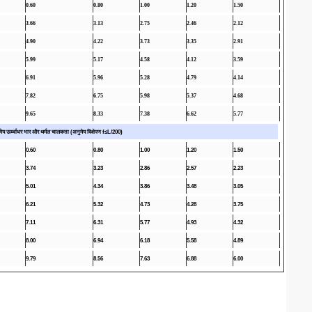
0.60
0.80
1.00
1.20
1.50
3.66
3.13
2.75
2.46
2.12
4.90
4.22
3.73
3.35
2.91
5.99
5.17
4.58
4.12
3.59
6.91
5.96
5.28
4.79
4.14
7.82
6.75
5.98
5.37
4.68
9.65
8.33
7.38
6.62
5.77
य ऊर्ध्वाधर भार और थर्मल चालकता (अनुमेय विक्षेपण f≤L/200)
0.60
0.80
1.00
1.20
1.50
3.74
3.23
2.86
2.57
2.23
5.01
4.34
3.86
3.48
3.05
6.21
5.32
4.73
4.28
3.75
7.11
6.31
5.77
4.93
4.32
8.00
6.94
6.18
5.58
4.89
9.79
8.56
7.63
6.88
6.00