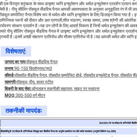
की एक विस्तृत श्रृंखला के साथ उत्कृष्ट ध्वनि इन्सुलेशन और थर्मल इन्सुलेशन प्रदर्शन प्रदान 
मिमी है। पीयू सीलिंग रॉकवूल सैंडविच पैनल आपकी आवश्यकता के अनुसार अनुकूलित रंग में भी उप
रॉकवूल कम्पोजिट पैनल विशेष रूप से थर्मल और ध्वनि इन्सुलेशन के लिए डिज़ाइन किया गया है। इस
वाणिज्यिक भवनों की दीवार और छत प्रणाली,शीत भंडारण, स्वच्छ कमरा, उच्च श्रेणी की आंतरिक
पर्यावरण संरक्षण प्रदर्शन है।यह उन लोगों के लिए आदर्श विकल्प है जिन्हें थर्मल इन्सुलेशन की 
हमारे पीयू सीलिंग रॉकवूल सैंडविच पैनल में उत्कृष्ट ध्वनि इन्सुलेशन और थर्मल इन्सुलेशन प्
प्रभावी है।इसमें अच्छी संक्षारण प्रतिरोध और मौसम प्रतिरोध भी है।यह आपकी थर्मल और ध्वनि
विशेषताएं:
उत्पाद का नामः
रॉकवूल सैंडविच पैनल
घनत्व:
90-150 किलोग्राम/एम3
कीवर्डः
रॉकवॉल सैंडविच पैनल, रॉकवॉल कम्पोजिट बोर्ड, रॉकवॉल इन्सुलेटेड पैनल, रॉकवॉल सैंड
सामग्रीः
रॉकवूल, पीयू, कलर स्टील
बिक्री के बाद सेवा:
ऑनलाइन तकनीकी सहायता, साइट पर स्थापना
MOQ:
300-500 वर्ग मीटर
तकनीकी मापदंडः
BAODU के नए मॉडल के अग्निरोधी सैंडवि
बीएओडीयू के नए मॉडल के अग्निरोधक रॉकवूल छत सैंडविच पैनल का अनुमेय ऊर्ध्वाधर भार और थर्मल चालकता (अनुमेय विक्षेपण f≤L/200)