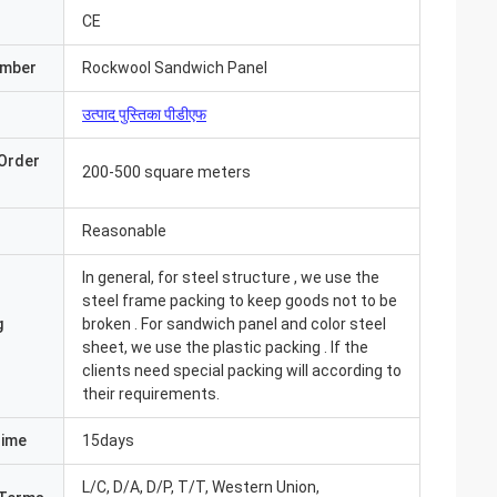
CE
umber
Rockwool Sandwich Panel
उत्पाद पुस्तिका पीडीएफ
Order
200-500 square meters
Reasonable
In general, for steel structure , we use the
steel frame packing to keep goods not to be
g
broken . For sandwich panel and color steel
sheet, we use the plastic packing . If the
clients need special packing will according to
their requirements.
Time
15days
L/C, D/A, D/P, T/T, Western Union,