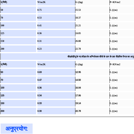
S(मिमी)
W/m2K
G ((kg)
P=KN/m2
50
0.75
15.53
L (((m)
70
0.53
18.37
L (((m)
100
0.41
21.21
L (((m)
125
0.36
24.05
L (((m)
150
0.31
26.88
L (((m)
200
0.23
22.78
L (((m)
बीएओडीयू के नए मॉडल के अग्निरोधक शीसे के ऊन के छत सैंडविच पैनल का अनुमे
S(मिमी)
W/m2K
G ((kg)
P=KN/m2
50
0.69
12.95
L (((m)
70
0.47
14.50
L (((m)
100
0.36
16.04
L (((m)
125
0.34
17.06
L (((m)
150
0.33
19.14
L (((m)
200
0.30
22.78
L (((m)
अनुप्रयोग: