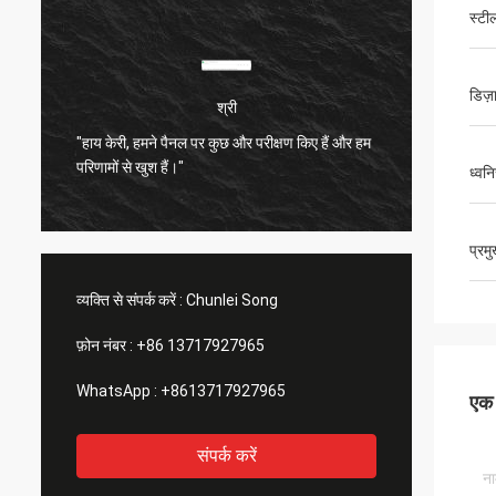
स्टी
डिज़
श्री
"हाय केरी, हमने पैनल पर कुछ और परीक्षण किए हैं और हम
बहुत संत
परिणामों से खुश हैं।"
बहुत अच्
ध्वन
प्रम
व्यक्ति से संपर्क करें :
Chunlei Song
फ़ोन नंबर :
+86 13717927965
WhatsApp :
+8613717927965
एक स
संपर्क करें