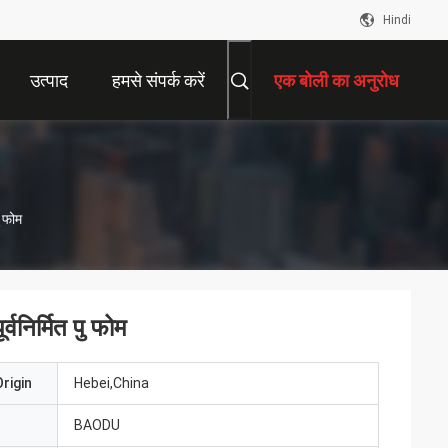
Hindi
उत्पाद
हमसे संपर्क करें
एक बोली का अनुरोध
ु फोम
्वनिर्मित पु फोम
rigin
Hebei,China
BAODU