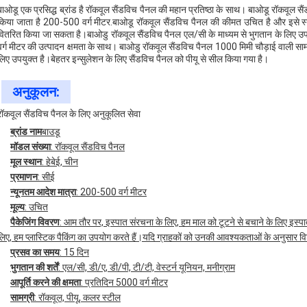
बाओडू एक प्रसिद्ध ब्रांड है रॉकवूल सैंडविच पैनल की महान प्रतिष्ठा के साथ। बाओडू रॉकवूल स
किया जाता है 200-500 वर्ग मीटर.बाओडू रॉकवूल सैंडविच पैनल की कीमत उचित है और इसे स्टील फ्र
वितरित किया जा सकता है।बाओडु रॉकवूल सैंडविच पैनल एल/सी के माध्यम से भुगतान के लिए उपलब्ध
वर्ग मीटर की उत्पादन क्षमता के साथ। बाओडु रॉकवूल सैंडविच पैनल 1000 मिमी चौड़ाई वाली सा
लिए उपयुक्त है।बेहतर इन्सुलेशन के लिए सैंडविच पैनल को पीयू से सील किया गया है।
अनुकूलन:
रॉकवूल सैंडविच पैनल के लिए अनुकूलित सेवा
ब्रांड नाम
बाउडू
मॉडल संख्या
: रॉकवूल सैंडविच पैनल
मूल स्थान
: हेबेई, चीन
प्रमाणन
: सीई
न्यूनतम आदेश मात्रा
: 200-500 वर्ग मीटर
मूल्य
: उचित
पैकेजिंग विवरण
: आम तौर पर, इस्पात संरचना के लिए, हम माल को टूटने से बचाने के लिए इस्प
लिए, हम प्लास्टिक पैकिंग का उपयोग करते हैं।यदि ग्राहकों को उनकी आवश्यकताओं के अनुसार वि
प्रसव का समय
: 15 दिन
भुगतान की शर्तें
: एल/सी, डी/ए, डी/पी, टी/टी, वेस्टर्न यूनियन, मनीग्राम
आपूर्ति करने की क्षमता
: प्रतिदिन 5000 वर्ग मीटर
सामग्री
: रॉकवूल, पीयू, कलर स्टील