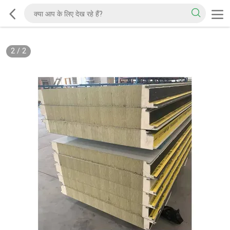
2
/
2