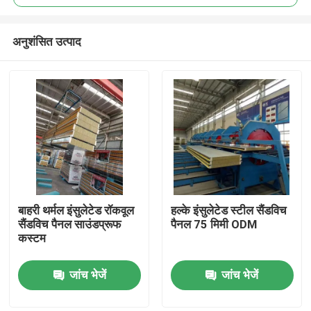
अनुशंसित उत्पाद
बाहरी थर्मल इंसुलेटेड रॉकवूल
हल्के इंसुलेटेड स्टील सैंडविच
घर
सैंडविच पैनल साउंडप्रूफ
पैनल 75 मिमी ODM
कस्टम
उत्पादों
जांच भेजें
जांच भेजें
हमारे बारे में