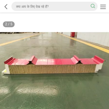
2
/
5