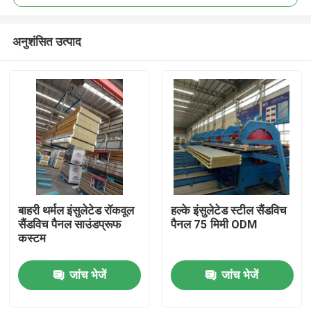
अनुशंसित उत्पाद
बाहरी थर्मल इंसुलेटेड रॉकवूल
हल्के इंसुलेटेड स्टील सैंडविच
घर
सैंडविच पैनल साउंडप्रूफ
पैनल 75 मिमी ODM
कस्टम
उत्पादों
जांच भेजें
जांच भेजें
हमारे बारे में