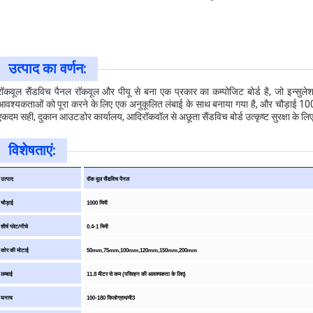
उत्पाद का वर्णन:
रॉकवूल सैंडविच पैनल रॉकवूल और पीयू से बना एक प्रकार का कम्पोजिट बोर्ड है, जो इन्सुलेश
आवश्यकताओं को पूरा करने के लिए एक अनुकूलित लंबाई के साथ बनाया गया है, और चौड़ाई 1000 
एकदम सही, दुकान आउटडोर कार्यालय, आदिरॉकवॉल से अछूता सैंडविच बोर्ड उत्कृष्ट सुरक्षा के लिए 
विशेषताएं:
उत्पाद
रॉक वूल सैंडविच पैनल
चौड़ाई
1000 मिमी
शीर्ष प्लेट/नीचे
0.4-1 मिमी
कोर की मोटाई
50mm,75mm,100mm,120mm,150mm,200mm
लम्बाई
11.8 मीटर से कम (परिवहन की आवश्यकता के लिए)
घनत्व
100-180 किलोग्राम/मी3