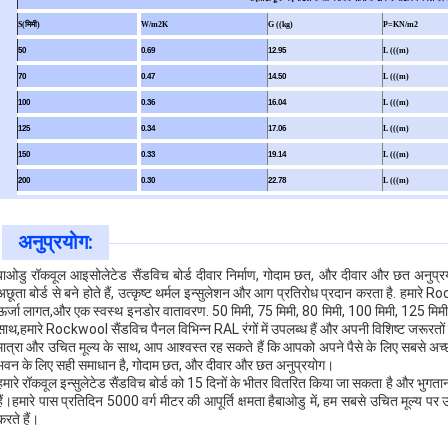
S(मिमी)
W/m2K
G ((kg)
P=KN/m2
50
0.69
12.95
L (((m)
70
0.47
14.50
L (((m)
100
0.36
16.04
L (((m)
125
0.34
17.06
L (((m)
150
0.33
19.14
L (((m)
200
0.30
22.78
L (((m)
अनुप्रयोग:
बाओडु रॉकवूल आइसोलेटेड सैंडविच बोर्ड दीवार निर्माण, गोदाम छत, और दीवार और छत अनुप्रयो
अछूता बोर्ड से बने होते हैं, उत्कृष्ट थर्मल इन्सुलेशन और आग प्रतिरोध प्रदान करता है. हमारे R
ऊर्जा लागत,और एक स्वस्थ इनडोर वातावरण. 50 मिमी, 75 मिमी, 80 मिमी, 100 मिमी, 125 मिम
साथ,हमारे Rockwool सैंडविच पैनल विभिन्न RAL रंगों में उपलब्ध हैं और अपनी विशिष्ट जरूरतों
मात्रा और उचित मूल्य के साथ, आप आश्वस्त रह सकते हैं कि आपको अपने पैसे के लिए सबसे अ
भवन के लिए सही समाधान है, गोदाम छत, और दीवार और छत अनुप्रयोग।
हमारे रॉकवूल इन्सुलेटेड सैंडविच बोर्ड को 15 दिनों के भीतर वितरित किया जा सकता है और भुगतान 
हैं।हमारे पास प्रतिदिन 5000 वर्ग मीटर की आपूर्ति क्षमता हैबाओडु में, हम सबसे उचित मूल्य पर 
करते हैं।