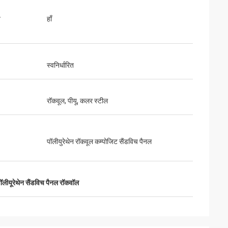
त
हाँ
आ और सब कुछ बहुत अच्छा
स्वनिर्धारित
ंउत्पाद पहले से ही
 संवाद करते हैं"
रॉकवूल, पीयू, कलर स्टील
पॉलीयुरेथेन रॉकवूल कम्पोजिट सैंडविच पैनल
ॉलीयूरेथेन सैंडविच पैनल रॉकवॉल