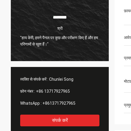
फ़ाय
श्री
आवे
"हाय केरी, हमने पैनल पर कुछ और परीक्षण किए हैं और हम
बहुत संत
परिणामों से खुश हैं।"
बहुत अच्
प्रम
व्यक्ति से संपर्क करें :
Chunlei Song
मोटा
फ़ोन नंबर :
+86 13717927965
WhatsApp :
+8613717927965
प्रम
संपर्क करें