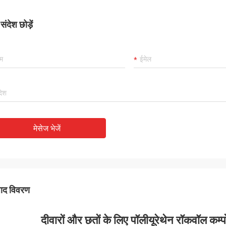
ंदेश छोड़ें
मेसेज भेजें
पाद विवरण
दीवारों और छतों के लिए पॉलीयूरेथेन रॉकवॉल कम्प