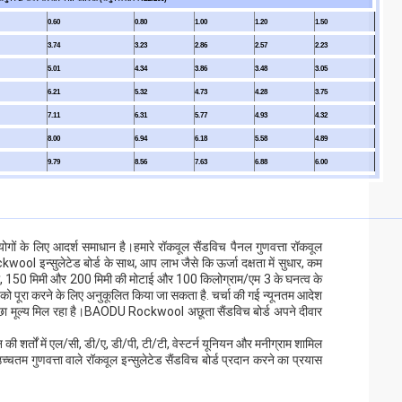
0.60
0.80
1.00
1.20
1.50
3.74
3.23
2.86
2.57
2.23
5.01
4.34
3.86
3.48
3.05
6.21
5.32
4.73
4.28
3.75
7.11
6.31
5.77
4.93
4.32
8.00
6.94
6.18
5.58
4.89
9.79
8.56
7.63
6.88
6.00
गों के लिए आदर्श समाधान है।हमारे रॉकवूल सैंडविच पैनल गुणवत्ता रॉकवूल
ockwool इन्सुलेटेड बोर्ड के साथ, आप लाभ जैसे कि ऊर्जा दक्षता में सुधार, कम
ी, 150 मिमी और 200 मिमी की मोटाई और 100 किलोग्राम/एम 3 के घनत्व के
 को पूरा करने के लिए अनुकूलित किया जा सकता है. चर्चा की गई न्यूनतम आदेश
च्छा मूल्य मिल रहा है।BAODU Rockwool अछूता सैंडविच बोर्ड अपने दीवार
की शर्तों में एल/सी, डी/ए, डी/पी, टी/टी, वेस्टर्न यूनियन और मनीग्राम शामिल
उच्चतम गुणवत्ता वाले रॉकवूल इन्सुलेटेड सैंडविच बोर्ड प्रदान करने का प्रयास