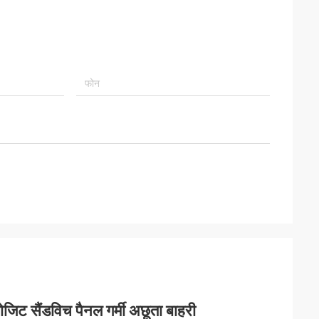
ोजिट सैंडविच पैनल गर्मी अछूता बाहरी