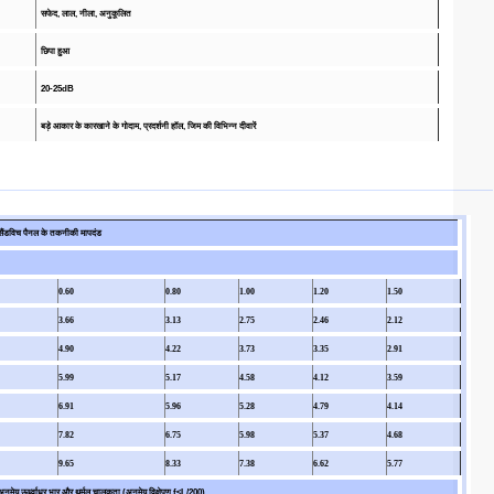
सफेद, लाल, नीला, अनुकूलित
छिपा हुआ
20-25dB
बड़े आकार के कारखाने के गोदाम, प्रदर्शनी हॉल, जिम की विभिन्न दीवारें
ैंडविच पैनल के तकनीकी मापदंड
0.60
0.80
1.00
1.20
1.50
3.66
3.13
2.75
2.46
2.12
4.90
4.22
3.73
3.35
2.91
5.99
5.17
4.58
4.12
3.59
6.91
5.96
5.28
4.79
4.14
7.82
6.75
5.98
5.37
4.68
9.65
8.33
7.38
6.62
5.77
नुमेय ऊर्ध्वाधर भार और थर्मल चालकता (अनुमेय विक्षेपण f≤L/200)