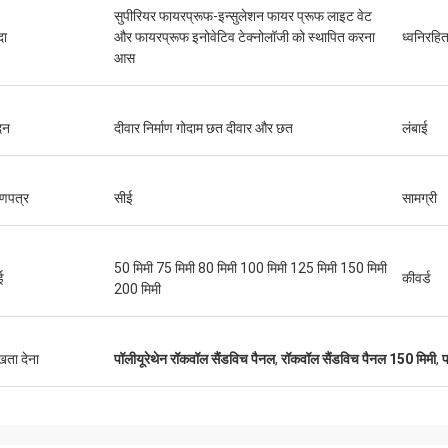
सुपीरियर फायरप्रूफ-इन्सुलेशन फायर प्रूफ लाइट वेट
दा
और फायरप्रूफ इनोवेटिव टेक्नोलॉजी को स्थापित करना
ध्वनिरहि
आस
श्री
श्रीमती
"हमें यह 8 दिन पहले प्राप्त हु
दन
दीवार निर्माण गोदाम छत दीवार और छत
लंबाई
ुष्ट और अच्छा उत्पाद। तेज़ शिपिंग और सब कुछ
रहा, धन्यवाद, हम इसे पाकर खुश है
छा रहा
संयंत्र में है। हम आपसे जो कुछ भी
ाणपत्र
सीई
सामग्री
50 मिमी 75 मिमी 80 मिमी 100 मिमी 125 मिमी 150 मिमी
ई
कीवर्ड
200 मिमी
ुखता देना
पॉलीयूरेथेन रॉकवॉल सैंडविच पैनल
,
रॉकवॉल सैंडविच पैनल 150 मिमी
,
प