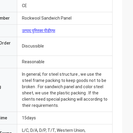
CE
umber
Rockwool Sandwich Panel
उत्पाद पुस्तिका पीडीएफ
Order
Discussible
Reasonable
In general, for steel structure , we use the
steel frame packing to keep goods not to be
g
broken . For sandwich panel and color steel
sheet, we use the plastic packing . If the
clients need special packing will according to
their requirements.
Time
15days
L/C, D/A, D/P, T/T, Western Union,