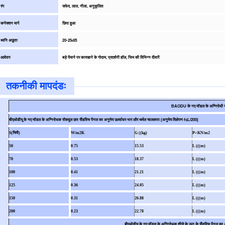
रंग
सफेद, लाल, नीला, अनुकूलित
कनेक्शन मार्ग
छिपा हुआ
ध्वनि अछूता
20-25dB
आवेदन
बड़े पैमाने पर कारखाने के गोदाम, प्रदर्शनी हॉल, जिम की विभिन्न दीवारें
तकनीकी मापदंडः
BAODU के नए मॉडल के अग्निरोधी स
बीएओडीयू के नए मॉडल के अग्निरोधक रॉकवूल छत सैंडविच पैनल का अनुमेय ऊर्ध्वाधर भार और थर्मल चालकता (अनुमेय विक्षेपण f≤L/200)
S(मिमी)
W/m2K
G ((kg)
P=KN/m2
50
0.75
15.53
L (((m)
70
0.53
18.37
L (((m)
100
0.41
21.21
L (((m)
125
0.36
24.05
L (((m)
150
0.31
26.88
L (((m)
200
0.23
22.78
L (((m)
बीएओडीयू के नए मॉडल के अग्निरोधक शीसे के ऊन के सैंडविच पैनल का अ