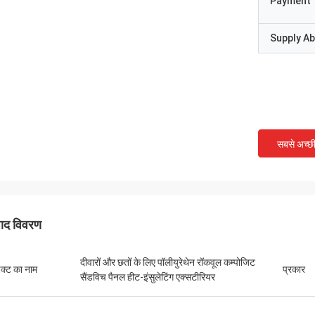
Payment 
Supply Abi
सबसे अच्छ
पाद विवरण
दीवारों और छतों के लिए पॉलीयुरेथेन रॉकवूल कम्पोजिट
डक्ट का नाम
प्रकार
सैंडविच पैनल हीट-इंसुलेटिंग एक्सटीरियर