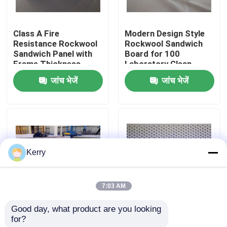
कारखाना भ्रमण
Class A Fire
Modern Design Style
Resistance Rockwool
Rockwool Sandwich
Sandwich Panel with
Board for 100
गुणवत्ता नियंत्रण
Frame Thickness
Laboratory Clean
0.6mm and Max
Room Solutions
जांच भेजें
जांच भेजें
Length 9000mm
संपर्क करें
एक उद्धरण का अनुरोध करें
Kerry
प्रीफैब स्टील वेयरहाउस
7:03 AM
मॉड्यूलर स्टील स्ट्रक्चर
Good day, what product are you looking 
Max Length 9000mm
Fireproof A Grade
for?
Blue Rockwool
Rockwool Composite
रॉकवूल सैंडविच पैनल