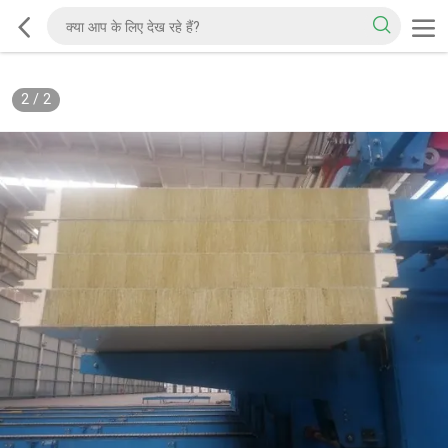
2
/
2