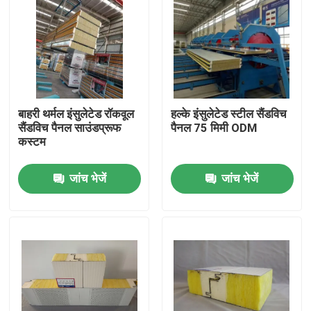
बाहरी थर्मल इंसुलेटेड रॉकवूल
हल्के इंसुलेटेड स्टील सैंडविच
सैंडविच पैनल साउंडप्रूफ
पैनल 75 मिमी ODM
कस्टम
जांच भेजें
जांच भेजें
घर
उत्पादों
हमारे बारे में