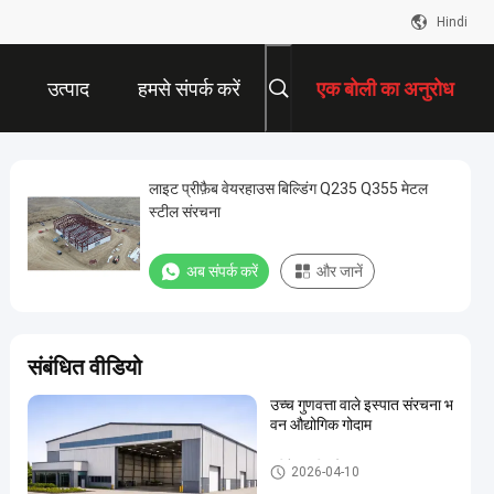
Hindi
उत्पाद
हमसे संपर्क करें
एक बोली का अनुरोध
लाइट प्रीफ़ैब वेयरहाउस बिल्डिंग Q235 Q355 मेटल
स्टील संरचना
अब संपर्क करें
और जानें
संबंधित वीडियो
उच्च गुणवत्ता वाले इस्पात संरचना भ
वन औद्योगिक गोदाम
प्रीफैब स्टील वेयरहाउस
2026-04-10