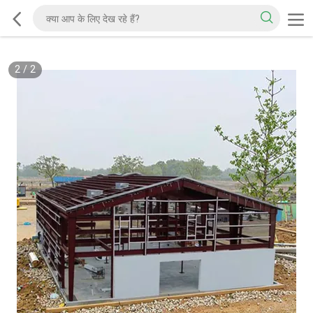
2
/
2