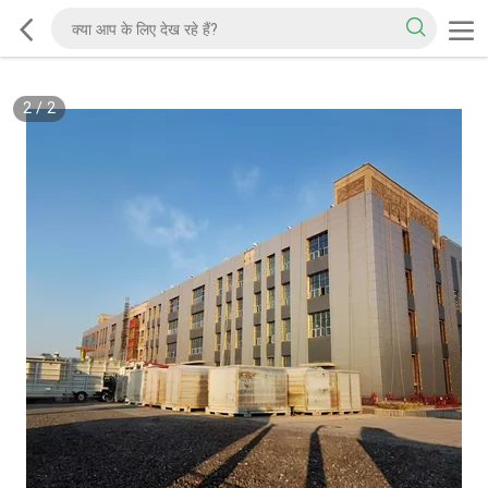
2
/
2