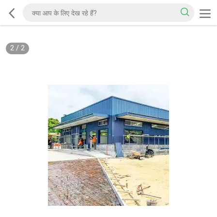
2
/
2