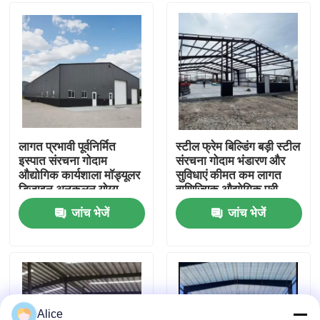
कारखाना भ्रमण
गुणवत्ता नियंत्रण
संपर्क करें
लागत प्रभावी पूर्वनिर्मित
स्टील फ्रेम बिल्डिंग बड़ी स्टील
इस्पात संरचना गोदाम
संरचना गोदाम भंडारण और
औद्योगिक कार्यशाला मॉड्यूलर
सुविधाएं कीमत कम लागत
एक उद्धरण का अनुरोध करें
डिजाइन अनुकूलन योग्य
वाणिज्यिक औद्योगिक प्री
लेआउट त्वरित विधानसभा
इंजीनियरिंग प्रीफैब आधुनिक
जांच भेजें
जांच भेजें
उच्च शक्ति इस्पात फ्रेम
डिजाइन उच्च गुणवत्ता वाले
प्रीफैब स्टील वेयरहाउस
मौसम प्रतिरोधी रसद भंडारण
स्टील प्लांट
विनिर्माण
मॉड्यूलर स्टील स्ट्रक्चर
रॉकवूल सैंडविच पैनल
Alice