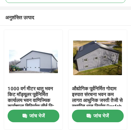
अनुशंसित उत्पाद
1000 वर्ग मीटर धातु भवन
औद्योगिक पूर्वनिर्मित गोदाम
घर
किट मॉड्यूलर पूर्वनिर्मित
इस्पात संरचना भवन कम
कार्यालय भवन वाणिज्यिक
लागत आधुनिक जस्ती तेजी से
कार्यशाला विनिर्माण सीई निः
स्थापित धातु निर्माण Perfab
उत्पादों
शुल्क समाधान आधुनिक
कार्यशालाओं और संयंत्रों
जांच भेजें
जांच भेजें
डिजाइन पूर्वनिर्मित इस्पात
संरचना गोदाम
हमारे बारे में