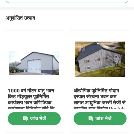
अनुशंसित उत्पाद
1000 वर्ग मीटर धातु भवन
औद्योगिक पूर्वनिर्मित गोदाम
घर
किट मॉड्यूलर पूर्वनिर्मित
इस्पात संरचना भवन कम
कार्यालय भवन वाणिज्यिक
लागत आधुनिक जस्ती तेजी से
कार्यशाला विनिर्माण सीई निः
स्थापित धातु निर्माण Perfab
उत्पादों
शुल्क समाधान आधुनिक
कार्यशालाओं और संयंत्रों
जांच भेजें
जांच भेजें
डिजाइन पूर्वनिर्मित इस्पात
संरचना गोदाम
हमारे बारे में