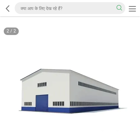
2
/
2