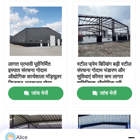
कारखाना भ्रमण
गुणवत्ता नियंत्रण
संपर्क करें
लागत प्रभावी पूर्वनिर्मित
स्टील फ्रेम बिल्डिंग बड़ी स्टील
इस्पात संरचना गोदाम
संरचना गोदाम भंडारण और
औद्योगिक कार्यशाला मॉड्यूलर
सुविधाएं कीमत कम लागत
एक उद्धरण का अनुरोध करें
डिजाइन अनुकूलन योग्य
वाणिज्यिक औद्योगिक प्री
लेआउट त्वरित विधानसभा
इंजीनियरिंग प्रीफैब आधुनिक
जांच भेजें
जांच भेजें
उच्च शक्ति इस्पात फ्रेम
डिजाइन उच्च गुणवत्ता वाले
प्रीफैब स्टील वेयरहाउस
मौसम प्रतिरोधी रसद भंडारण
स्टील प्लांट
विनिर्माण
मॉड्यूलर स्टील स्ट्रक्चर
रॉकवूल सैंडविच पैनल
Alice