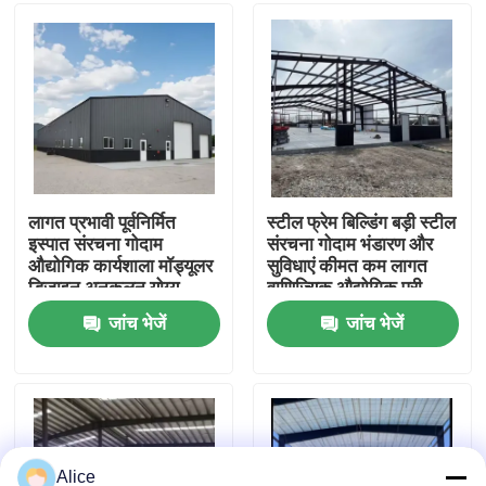
कारखाना भ्रमण
गुणवत्ता नियंत्रण
संपर्क करें
लागत प्रभावी पूर्वनिर्मित
स्टील फ्रेम बिल्डिंग बड़ी स्टील
इस्पात संरचना गोदाम
संरचना गोदाम भंडारण और
औद्योगिक कार्यशाला मॉड्यूलर
सुविधाएं कीमत कम लागत
एक उद्धरण का अनुरोध करें
डिजाइन अनुकूलन योग्य
वाणिज्यिक औद्योगिक प्री
लेआउट त्वरित विधानसभा
इंजीनियरिंग प्रीफैब आधुनिक
जांच भेजें
जांच भेजें
उच्च शक्ति इस्पात फ्रेम
डिजाइन उच्च गुणवत्ता वाले
प्रीफैब स्टील वेयरहाउस
मौसम प्रतिरोधी रसद भंडारण
स्टील प्लांट
विनिर्माण
मॉड्यूलर स्टील स्ट्रक्चर
रॉकवूल सैंडविच पैनल
Alice