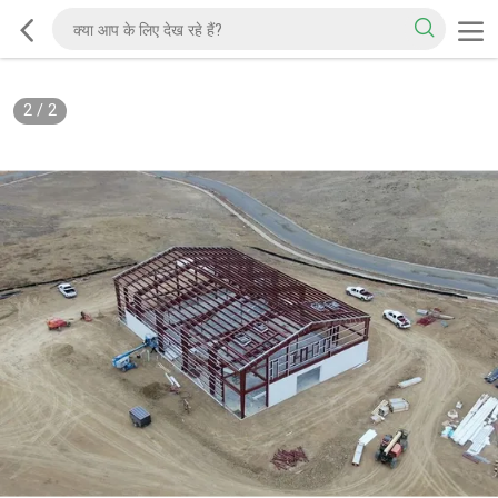
2
/
2