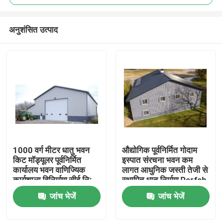
अनुशंसित उत्पाद
1000 वर्ग मीटर धातु भवन
औद्योगिक पूर्वनिर्मित गोदाम
घर
किट मॉड्यूलर पूर्वनिर्मित
इस्पात संरचना भवन कम
कार्यालय भवन वाणिज्यिक
लागत आधुनिक जस्ती तेजी से
कार्यशाला विनिर्माण सीई निः
स्थापित धातु निर्माण Perfab
उत्पादों
शुल्क समाधान आधुनिक
कार्यशालाओं और संयंत्रों
जांच भेजें
जांच भेजें
डिजाइन पूर्वनिर्मित इस्पात
संरचना गोदाम
हमारे बारे में