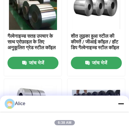
कारखाना भ्रमण
गुणवत्ता नियंत्रण
गैल्वेनाइज्ड सतह उपचार के
शीत लुढ़का हुआ स्टील की
साथ प्रोफ़ाइल के लिए
कीमतें / जीआई कॉइल / हॉट
अनुकूलित ग्रेड स्टील कॉइल
डिप गैल्वेनाइज्ड स्टील कॉइल
संपर्क करें
जांच भेजें
जांच भेजें
एक उद्धरण का अनुरोध करें
प्रीफैब स्टील वेयरहाउस
Alice
मॉड्यूलर स्टील स्ट्रक्चर
6:38 AM
रॉकवूल सैंडविच पैनल