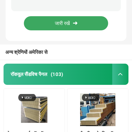
भवन निर्माण के लिए ओडीएम गैल्वेनाइज्ड प्रोफाइल स्टील शीट नालीदार गैल्वेनाइज्ड शीट
छत के आरएएल रंग के लिए जिंक नालीदार प्रोफाइल स्टील शीट
ध्वनिक सैंडविच पैनल
0.3-3 मिमी स्टील छिद्रित एल्यूमीनियम प्लेट एएसटीएम मानक
अनुकूलित प्रोफ़ाइल धातु शीटिंग छत पैनल पूर्वनिर्मित 0.3-3 मिमी
प्रीफैब स्टील गोदाम
एंटीस्लिप कम्पोजिट मेटल फ़्लोर डेकिंग फ़्लोर स्लैब अनुकूलित
अन्य श्रेणियों अमेरिका से
धातु क्लैडिंग पैनल
छिद्रित धातु की चादर
रॉकवूल सैंडविच पैनल
(103)
प्रोफाइल स्टील शीट
स्टील फ़्लोर डेकिंग
एल्यूमिनियम सैंडविच पैनल