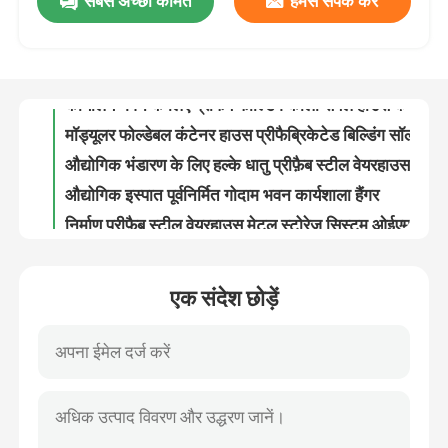
सबसे अच्छी कीमत
हमसे संपर्क करें
इंसुलेटेड स्टील प्रीफैब फोल्डिंग कंटेनर हाउस कोलैप्सिबल कंटेनर होम
ओडीएम फोल्डेबल कंटेनर हाउस स्टील स्ट्रक्चर प्रीफैब होम
कारखाना भ्रमण
कार्यालय भवन के लिए प्रीफैब फोल्डिंग कोलैप्सिबल हाउस कंटेनर उच्च ताप इन्सुलेशन
मॉड्यूलर फोल्डेबल कंटेनर हाउस प्रीफैब्रिकेटेड बिल्डिंग सॉल्यूशन
गुणवत्ता नियंत्रण
औद्योगिक भंडारण के लिए हल्के धातु प्रीफ़ैब स्टील वेयरहाउस फ़्रेमिंग बिल्डिंग
औद्योगिक इस्पात पूर्वनिर्मित गोदाम भवन कार्यशाला हैंगर
संपर्क करें
निर्माण प्रीफ़ैब स्टील वेयरहाउस मेटल स्टोरेज सिस्टम ओईएम
गैल्वनाइज्ड प्रीफैब्रिकेटेड स्टील स्ट्रक्चर वेयरहाउस मेटल फ्रेम ODM
फोर्कलिफ्ट के लिए होम बिल्डिंग प्रीफैब स्टील वेयरहाउस मेटल फ्रेम
एक उद्धरण का अनुरोध करें
कस्टम स्टील संरचना पूर्वनिर्मित धातु गोदाम पोर्टल फ़्रेम
एक संदेश छोड़ें
गैबल फ्रेम प्रीफैब स्टील वेयरहाउस प्री इंजीनियर्ड ग्रीनहाउस संरचना गैल्वेनाइज्ड
रॉकवूल सैंडविच पैनल
लाइट प्रीफ़ैब वेयरहाउस बिल्डिंग Q235 Q355 मेटल स्टील संरचना
कलर कोटेड प्रोफाइल जिंकलूम नालीदार छत शीट्स ISO9001 प्रमाणित
ग्लासवूल सैंडविच पैनल
उच्च शक्ति जस्ती नालीदार स्टील क्लैडिंग प्लेट छत शीट
धातु छत प्रोफाइल स्टील शीट जीआई प्रोफाइल शीट क्लैडिंग नालीदार
पॉलीयुरेथेन सैंडविच पैनल