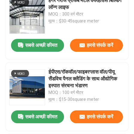
हैंगर गैराज प्रीफैब मेटल वेयरहाउस बिल्डिंग
लॉन्ग लाइफ
MOQ：300 वर्ग मीटर
मूल्य：$30-45square meter
सबसे अच्छी कीमत
हमसे संपर्क करें
ईपीएस/रॉकवॉल/फाइबरग्लास वॉल/पीयू
सैंडविच पैनल क्लैडिंग के साथ औद्योगिक
इस्पात संरचना भंडारण
MOQ：100 वर्ग मीटर
मूल्य：$15-30square meter
सबसे अच्छी कीमत
हमसे संपर्क करें