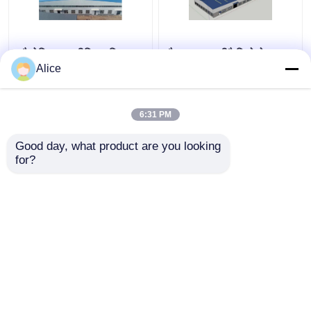
औद्योगिक एल्यूमीनियम मिश्र
गैल्वनाइज्ड प्रीफैब्रिकेटेड
धातु प्रीफैब स्टील गोदाम भवन
स्टील स्ट्रक्चर वेयरहाउस
Alice
अनुकूलन योग्य
मेटल फ्रेम ODM
6:31 PM
सबसे अच्छी कीमत
सबसे अच्छी कीमत
Good day, what product are you looking 
for?
हमसे संपर्क करें
हमसे संपर्क करें
और देखो
होम
हमारे बारे में
हमसे संपर्क करें
Desktop Site
साइटमैप
Privacy Policy