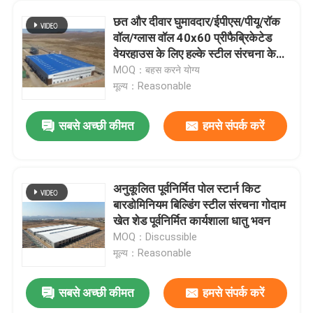
छत और दीवार घुमावदार/ईपीएस/पीयू/रॉक
वॉल/ग्लास वॉल 40x60 प्रीफैब्रिकेटेड
वेयरहाउस के लिए हल्के स्टील संरचना के
साथ स्टील बिल्डिंग
MOQ：बहस करने योग्य
मूल्य：Reasonable
सबसे अच्छी कीमत
हमसे संपर्क करें
अनुकूलित पूर्वनिर्मित पोल स्टार्न किट
बारडोमिनियम बिल्डिंग स्टील संरचना गोदाम
खेत शेड पूर्वनिर्मित कार्यशाला धातु भवन
MOQ：Discussible
मूल्य：Reasonable
सबसे अच्छी कीमत
हमसे संपर्क करें