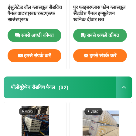
इंसुलेटेड वॉल ग्लासवूल सैंडविच
पुर फाइबरग्लास फोम ग्लासवूल
स्ट्रक्चरल स्टील बीम
पैनल वाटरप्रूफ रस्टप्रूफ
सैंडविच पैनल इन्सुलेशन
साउंडप्रूफ
ध्वनिक दीवार छत
इस्पात का बना हुआ कोना
सबसे अच्छी कीमत
सबसे अच्छी कीमत
स्टील चैनल अनुभाग
हमसे संपर्क करें
हमसे संपर्क करें
पॉलीयुरेथेन सैंडविच पैनल
(32)