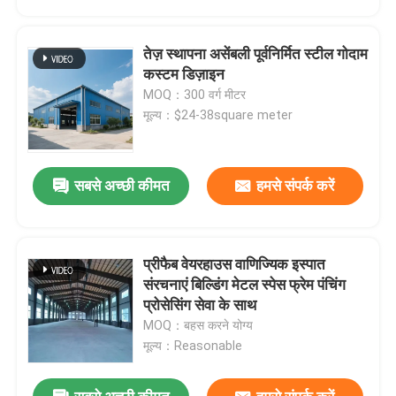
तेज़ स्थापना असेंबली पूर्वनिर्मित स्टील गोदाम
कस्टम डिज़ाइन
MOQ：300 वर्ग मीटर
मूल्य：$24-38square meter
सबसे अच्छी कीमत
हमसे संपर्क करें
प्रीफैब वेयरहाउस वाणिज्यिक इस्पात
घर
संरचनाएं बिल्डिंग मेटल स्पेस फ्रेम पंचिंग
प्रोसेसिंग सेवा के साथ
MOQ：बहस करने योग्य
उत्पादों
मूल्य：Reasonable
हमारे बारे में