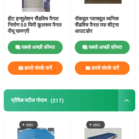
हीट इन्सुलेशन सैंडविच पैनल
रॉकवूल ग्लासवूल ध्वनिक
निर्माण 50 मिमी कूलरूम पैनल
सैंडविच पैनल पफ शीट्स
पीयू सामग्री
आउटडोर
सबसे अच्छी कीमत
सबसे अच्छी कीमत
हमसे संपर्क करें
हमसे संपर्क करें
प्रीफैब स्टील गोदाम
(217)