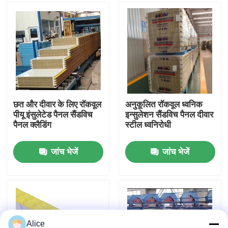
कारखाना भ्रमण
गुणवत्ता नियंत्रण
संपर्क करें
छत और दीवार के लिए रॉकवूल
अनुकूलित रॉकवूल ध्वनिक
पीयू इंसुलेटेड पैनल सैंडविच
इन्सुलेशन सैंडविच पैनल दीवार
पैनल क्लैडिंग
स्टील ध्वनिरोधी
एक उद्धरण का अनुरोध करें
जांच भेजें
जांच भेजें
इस्पात संरचना भवन
इस्पात संरचना गोदाम
इस्पात संरचना कार्यशाला
Alice