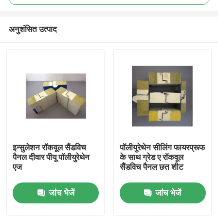
अनुशंसित उत्पाद
इन्सुलेशन रॉकवूल सैंडविच
पॉलीयुरेथेन सीलिंग फायरप्रूफ
घर
पैनल दीवार पीयू पॉलीयुरेथेन
के साथ ग्रेड ए रॉकवूल
एज
सैंडविच पैनल छत शीट
उत्पादों
जांच भेजें
जांच भेजें
हमारे बारे में