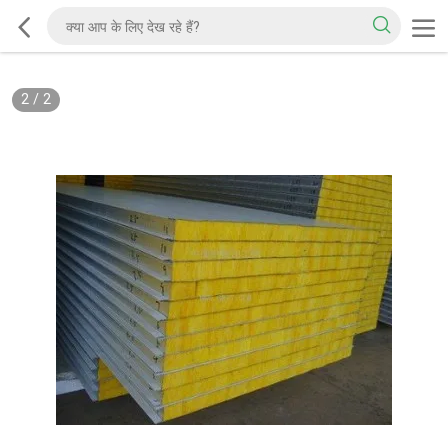
2
/
2