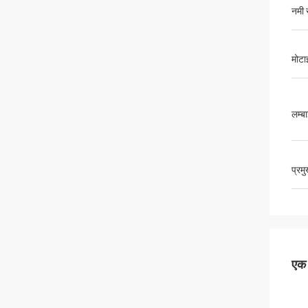
नमी 
मोटा
लम्ब
प्रम
एक स