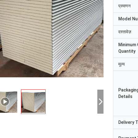
प्रमाणन
Model N
दस्तावेज़
Minimum 
Quantity
मूल्य
Packagin
Details
श्री
श्रीमती
"हमें यह 8 दिन पहले प्राप्त हु
ुष्ट और अच्छा उत्पाद। तेज़ शिपिंग और सब कुछ
Delivery 
रहा, धन्यवाद, हम इसे पाकर खुश है
छा रहा
संयंत्र में है। हम आपसे जो कुछ भी