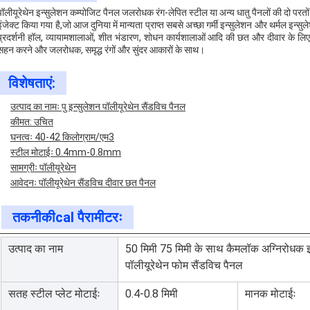
पॉलीयूरेथेन इन्सुलेशन कम्पोजिट पैनल जलरोधक रंग-लेपित स्टील या अन्य धातु पैनलों की दो परतो
इंजेक्ट किया गया है,जो आज दुनिया में मान्यता प्राप्त सबसे अच्छा गर्मी इन्सुलेशन और थर्मल इन्सुल
प्रदर्शनी हॉल, व्यायामशालाओं, शीत भंडारण, शोधन कार्यशालाओं आदि की छत और दीवार के लिए क
सहन करने और जलरोधक, समृद्ध रंगों और सुंदर आकारों के साथ।
विशेषताएं:
उत्पाद का नामः पु इन्सुलेशन पॉलीयूरेथेन सैंडविच पैनल
कीमत: उचित
घनत्वः 40-42 किलोग्राम/एम3
स्टील मोटाईः 0.4mm-0.8mm
सामग्रीः पॉलीयूरेथेन
आवेदनः पॉलीयूरेथेन सैंडविच दीवार छत पैनल
तकनीकी
cal पैरामीटरः
उत्पाद का नाम
50 मिमी 75 मिमी के साथ कैमलॉक अग्निरोधक इन्
पॉलीयूरेथेन फोम सैंडविच पैनल
सतह स्टील प्लेट मोटाईः
0.4-0.8 मिमी
मानक मोटाईः