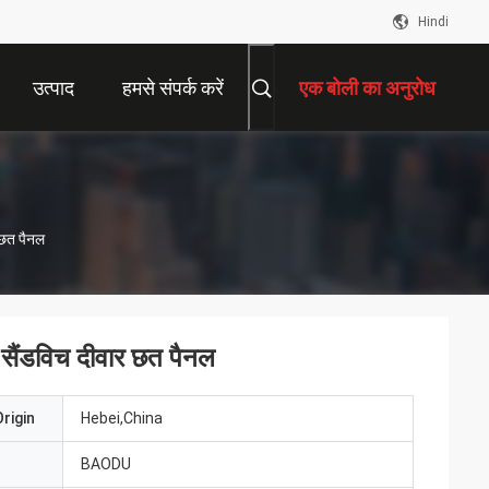
Hindi
उत्पाद
हमसे संपर्क करें
एक बोली का अनुरोध
 छत पैनल
 सैंडविच दीवार छत पैनल
rigin
Hebei,China
BAODU