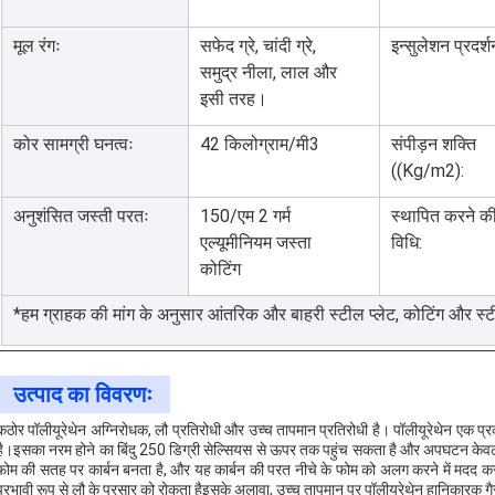
मूल रंगः
सफेद ग्रे, चांदी ग्रे,
इन्सुलेशन प्रदर्श
समुद्र नीला, लाल और
इसी तरह।
कोर सामग्री घनत्वः
42 किलोग्राम/मी3
संपीड़न शक्ति
((Kg/m2):
अनुशंसित जस्ती परतः
150/एम 2 गर्म
स्थापित करने क
एल्यूमीनियम जस्ता
विधि:
कोटिंग
*हम ग्राहक की मांग के अनुसार आंतरिक और बाहरी स्टील प्लेट, कोटिंग और स्ट
उत्पाद का विवरणः
कठोर पॉलीयूरेथेन अग्निरोधक, लौ प्रतिरोधी और उच्च तापमान प्रतिरोधी है। पॉलीयूरेथेन एक प्रका
है।इसका नरम होने का बिंदु 250 डिग्री सेल्सियस से ऊपर तक पहुंच सकता है और अपघटन केवल
फोम की सतह पर कार्बन बनता है, और यह कार्बन की परत नीचे के फोम को अलग करने में मदद क
प्रभावी रूप से लौ के प्रसार को रोकता हैइसके अलावा, उच्च तापमान पर पॉलीयूरेथेन हानिकारक गै