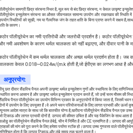
पॉलीयूरेथेन सामग्री छिद्र संरचना स्थिर है, मूल रूप से बंद छिद्र संरचना, न केवल उत्कृष्ट इन
पॉलीयूरेथेन इन्सुलेशन संरचना का औसत जीवनकाल सामान्य उपयोग और रखरखाव की स्थिति मे
उपयोग स्थितियों को सूखी, नम या गैल्वनिक जंग के तहत क्षति के बिना प्राप्त करने में सक्षम है,साथ ह
क्षति के कारण।
कठोर पॉलीयूरेथेन का नमी प्रतिरोधी और जलरोधी प्रदर्शन है। कठोर पॉलीयूरेथेन
और नमी अवशोषण के कारण थर्मल चालकता को नहीं बढ़ाएगा, और दीवार पानी के माध
कठोर पॉलीयूरेथेन में कम थर्मल चालकता और अच्छा थर्मल प्रदर्शन होता है। जब
चालकता केवल 0.018~0.024w/(m.k होती है,जो ईपीएस का लगभग आधा है और सभ
अनुप्रयोग:
पीयू छत दीवार सैंडविच पैनल अपनी उत्कृष्ट थर्मल इन्सुलेशन गुणों और स्थायित्व के लिए वाणिज्
स्थापित करना आसान है और उत्कृष्ट थर्मल इन्सुलेशन प्रदान करते हैं, जो उन्हें चरम मौसम की स्थिति व
सैंडविच पैनल पॉलीयूरेथेन का उपयोग विभिन्न प्रकार के अनुप्रयोगों में किया जाता है, जिसमें भ
दोनों में उपयोग के लिए उपयुक्त हैं।वे अपने भवन परियोजनाओं के लिए लागत प्रभावी और ऊर्जा कुश
न्यूनतम आदेश मात्रा के साथ जो कि बातचीत योग्य है,खरीदना पॉलीयूरेथेन सैंडविच पैनल एक उच्च ग
जो टिकाऊ और लागत प्रभावी दोनों है. उत्पाद की कीमत उचित है और यह पैकेजिंग के साथ आता है जो
बाओडु का पॉलीयूरेथेन सैंडविच पैनल हेबेई, चीन में निर्मित है और CE प्रमाणित है। उत्पाद की आपू
ग्राहकों की मांग को पूरा करने के लिए हमेशा पर्याप्त स्टॉक हो।उत्पाद उच्च गुणवत्ता वाले पॉलीयूर
सुनिश्चित होता है कि उत्पाद टिकाऊ और लंबे समय तक चलने वाला है।