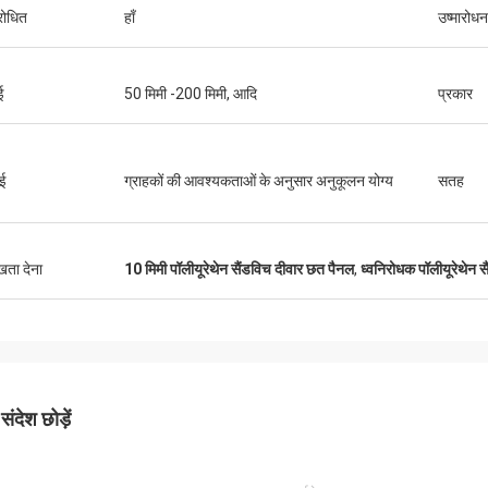
रोधित
हाँ
उष्मारोधन
ई
50 मिमी -200 मिमी, आदि
प्रकार
ाई
ग्राहकों की आवश्यकताओं के अनुसार अनुकूलन योग्य
सतह
ुखता देना
10 मिमी पॉलीयूरेथेन सैंडविच दीवार छत पैनल
,
ध्वनिरोधक पॉलीयूरेथेन 
ंदेश छोड़ें