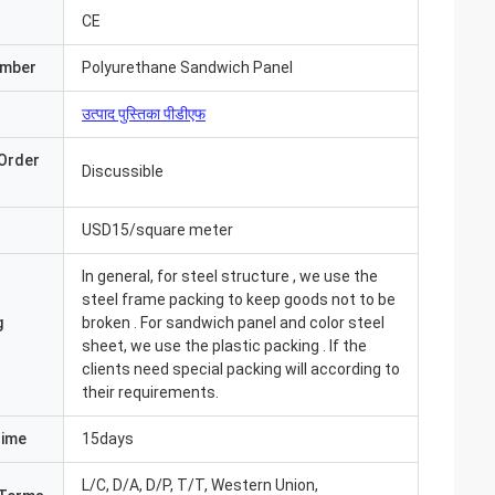
CE
umber
Polyurethane Sandwich Panel
उत्पाद पुस्तिका पीडीएफ
Order
Discussible
USD15/square meter
In general, for steel structure , we use the
steel frame packing to keep goods not to be
g
broken . For sandwich panel and color steel
sheet, we use the plastic packing . If the
clients need special packing will according to
their requirements.
आ और सब कुछ बहुत अच्छा
Time
15days
ंउत्पाद पहले से ही
 संवाद करते हैं"
L/C, D/A, D/P, T/T, Western Union,