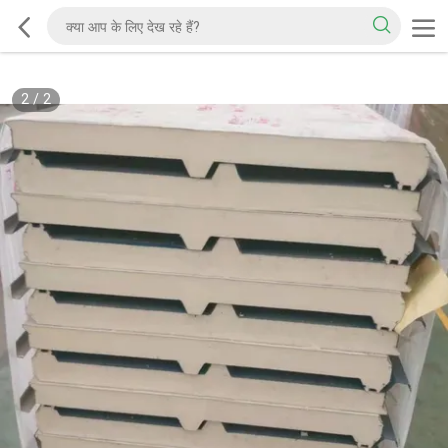
2
/
2