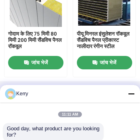
अछूता सैंडविच पैनल
गोदाम के लिए 75 मिमी 80
पीयू मिनरल इंसुलेशन रॉकवूल
प्रीफैब स्टील गोदाम
मिमी 200 मिमी सैंडविच पैनल
सैंडविच पैनल प्रीकास्ट
रॉकवूल
नालीदार रंगीन स्टील
मॉड्यूलर स्टील स्ट्रक्चर
जांच भेजें
जांच भेजें
धातु निर्माण सामग्री
होम
हमारे बारे में
हमसे संपर्क करें
Desktop Site
Kerry
साइटमैप
Privacy Policy
11:11 AM
गुणवत्ता
इस्पात संरचना भवन
चीन का कारखाना.Copyright ©
Good day, what product are you looking 
2026 Baodu International Advanced
for?
Construction Material Co., Ltd.. All Rights