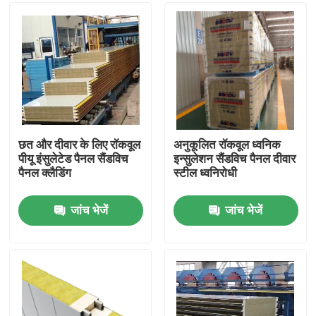
कारखाना भ्रमण
गुणवत्ता नियंत्रण
संपर्क करें
छत और दीवार के लिए रॉकवूल
अनुकूलित रॉकवूल ध्वनिक
पीयू इंसुलेटेड पैनल सैंडविच
इन्सुलेशन सैंडविच पैनल दीवार
पैनल क्लैडिंग
स्टील ध्वनिरोधी
एक उद्धरण का अनुरोध करें
जांच भेजें
जांच भेजें
इस्पात संरचना भवन
इस्पात संरचना गोदाम
इस्पात संरचना कार्यशाला