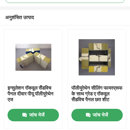
अनुशंसित उत्पाद
इन्सुलेशन रॉकवूल सैंडविच
पॉलीयुरेथेन सीलिंग फायरप्रूफ
घर
पैनल दीवार पीयू पॉलीयुरेथेन
के साथ ग्रेड ए रॉकवूल
एज
सैंडविच पैनल छत शीट
उत्पादों
जांच भेजें
जांच भेजें
हमारे बारे में