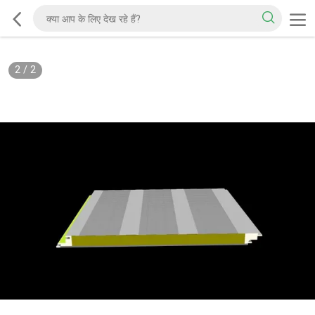
2
/
2