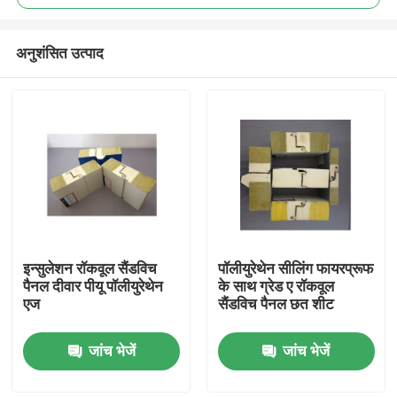
अनुशंसित उत्पाद
इन्सुलेशन रॉकवूल सैंडविच
पॉलीयुरेथेन सीलिंग फायरप्रूफ
घर
पैनल दीवार पीयू पॉलीयुरेथेन
के साथ ग्रेड ए रॉकवूल
एज
सैंडविच पैनल छत शीट
उत्पादों
जांच भेजें
जांच भेजें
हमारे बारे में