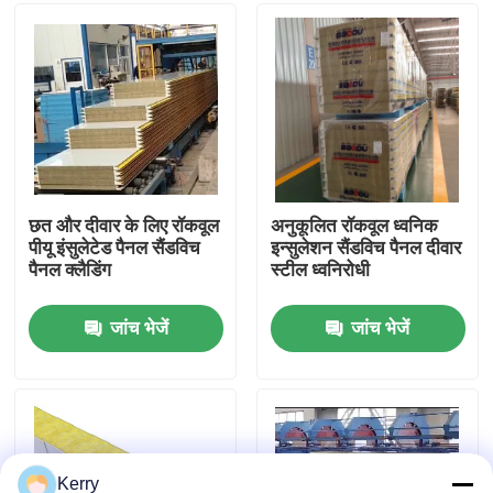
कारखाना भ्रमण
गुणवत्ता नियंत्रण
संपर्क करें
छत और दीवार के लिए रॉकवूल
अनुकूलित रॉकवूल ध्वनिक
पीयू इंसुलेटेड पैनल सैंडविच
इन्सुलेशन सैंडविच पैनल दीवार
पैनल क्लैडिंग
स्टील ध्वनिरोधी
एक उद्धरण का अनुरोध करें
जांच भेजें
जांच भेजें
इस्पात संरचना भवन
इस्पात संरचना गोदाम
इस्पात संरचना कार्यशाला
Kerry