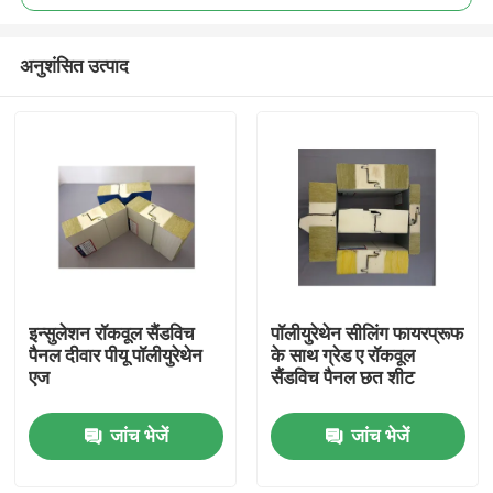
अनुशंसित उत्पाद
इन्सुलेशन रॉकवूल सैंडविच
पॉलीयुरेथेन सीलिंग फायरप्रूफ
घर
पैनल दीवार पीयू पॉलीयुरेथेन
के साथ ग्रेड ए रॉकवूल
एज
सैंडविच पैनल छत शीट
उत्पादों
जांच भेजें
जांच भेजें
हमारे बारे में