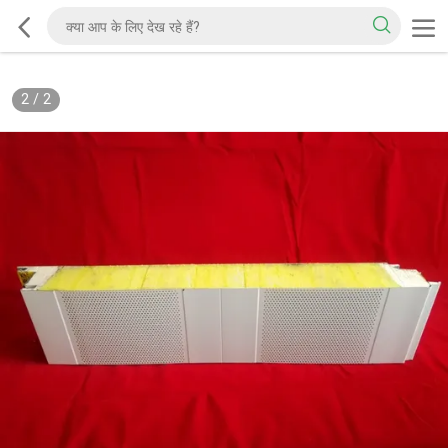
2
/
2