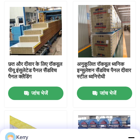
कारखाना भ्रमण
गुणवत्ता नियंत्रण
संपर्क करें
छत और दीवार के लिए रॉकवूल
अनुकूलित रॉकवूल ध्वनिक
पीयू इंसुलेटेड पैनल सैंडविच
इन्सुलेशन सैंडविच पैनल दीवार
पैनल क्लैडिंग
स्टील ध्वनिरोधी
एक उद्धरण का अनुरोध करें
जांच भेजें
जांच भेजें
इस्पात संरचना भवन
इस्पात संरचना गोदाम
इस्पात संरचना कार्यशाला
Kerry