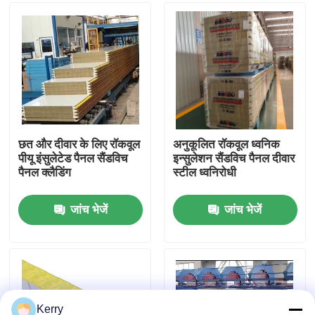
कारखाना भ्रमण
गुणवत्ता नियंत्रण
संपर्क करें
छत और दीवार के लिए रॉकवूल
अनुकूलित रॉकवूल ध्वनिक
पीयू इंसुलेटेड पैनल सैंडविच
इन्सुलेशन सैंडविच पैनल दीवार
पैनल क्लैडिंग
स्टील ध्वनिरोधी
एक उद्धरण का अनुरोध करें
जांच भेजें
जांच भेजें
इस्पात संरचना भवन
इस्पात संरचना गोदाम
इस्पात संरचना कार्यशाला
Kerry