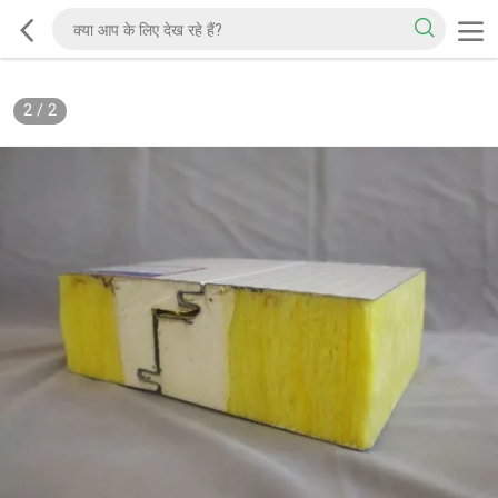
2
/
2