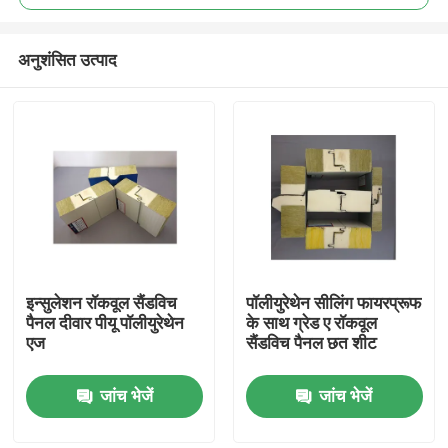
अनुशंसित उत्पाद
इन्सुलेशन रॉकवूल सैंडविच
पॉलीयुरेथेन सीलिंग फायरप्रूफ
घर
पैनल दीवार पीयू पॉलीयुरेथेन
के साथ ग्रेड ए रॉकवूल
एज
सैंडविच पैनल छत शीट
उत्पादों
जांच भेजें
जांच भेजें
हमारे बारे में