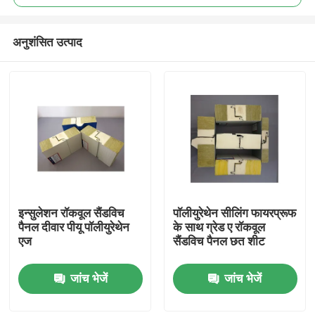
अनुशंसित उत्पाद
इन्सुलेशन रॉकवूल सैंडविच
पॉलीयुरेथेन सीलिंग फायरप्रूफ
घर
पैनल दीवार पीयू पॉलीयुरेथेन
के साथ ग्रेड ए रॉकवूल
एज
सैंडविच पैनल छत शीट
उत्पादों
जांच भेजें
जांच भेजें
हमारे बारे में