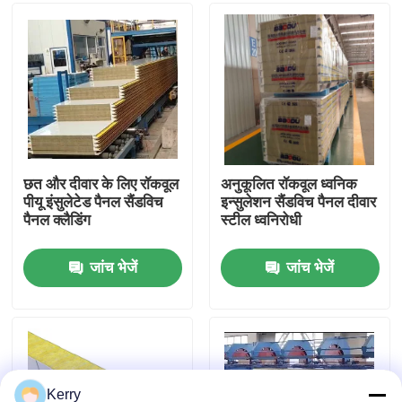
कारखाना भ्रमण
गुणवत्ता नियंत्रण
संपर्क करें
छत और दीवार के लिए रॉकवूल
अनुकूलित रॉकवूल ध्वनिक
पीयू इंसुलेटेड पैनल सैंडविच
इन्सुलेशन सैंडविच पैनल दीवार
पैनल क्लैडिंग
स्टील ध्वनिरोधी
एक उद्धरण का अनुरोध करें
जांच भेजें
जांच भेजें
इस्पात संरचना भवन
इस्पात संरचना गोदाम
इस्पात संरचना कार्यशाला
Kerry