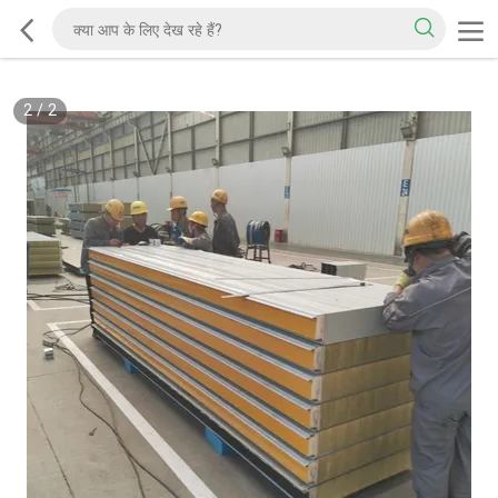
2
/
2