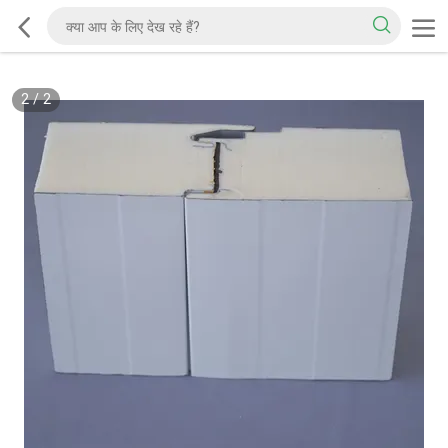
2
/
2