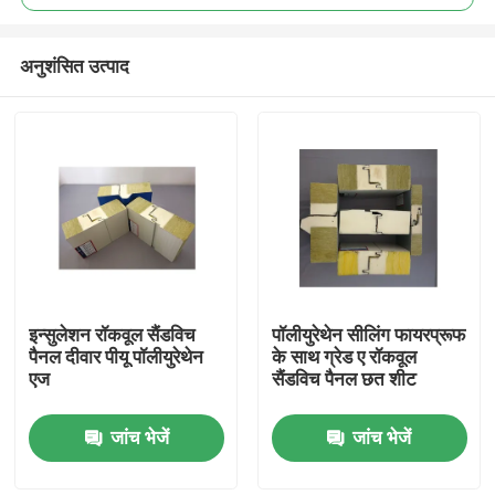
अनुशंसित उत्पाद
इन्सुलेशन रॉकवूल सैंडविच
पॉलीयुरेथेन सीलिंग फायरप्रूफ
घर
पैनल दीवार पीयू पॉलीयुरेथेन
के साथ ग्रेड ए रॉकवूल
एज
सैंडविच पैनल छत शीट
उत्पादों
जांच भेजें
जांच भेजें
हमारे बारे में