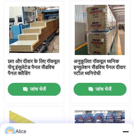
कारखाना भ्रमण
गुणवत्ता नियंत्रण
संपर्क करें
छत और दीवार के लिए रॉकवूल
अनुकूलित रॉकवूल ध्वनिक
पीयू इंसुलेटेड पैनल सैंडविच
इन्सुलेशन सैंडविच पैनल दीवार
पैनल क्लैडिंग
स्टील ध्वनिरोधी
एक उद्धरण का अनुरोध करें
जांच भेजें
जांच भेजें
इस्पात संरचना भवन
इस्पात संरचना गोदाम
इस्पात संरचना कार्यशाला
Alice