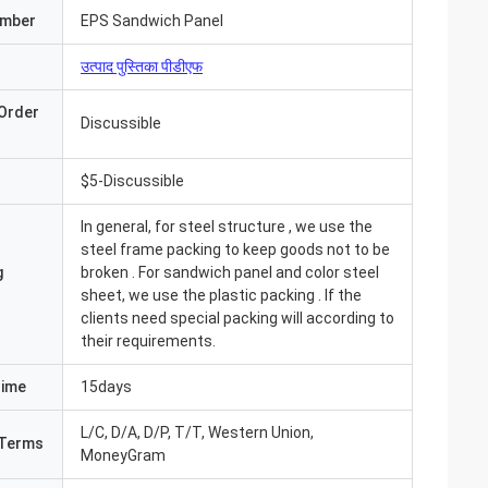
umber
EPS Sandwich Panel
उत्पाद पुस्तिका पीडीएफ
Order
Discussible
$5-Discussible
In general, for steel structure , we use the
steel frame packing to keep goods not to be
g
broken . For sandwich panel and color steel
sheet, we use the plastic packing . If the
clients need special packing will according to
their requirements.
Time
15days
आ और सब कुछ बहुत अच्छा
L/C, D/A, D/P, T/T, Western Union,
ंउत्पाद पहले से ही
Terms
MoneyGram
 संवाद करते हैं"