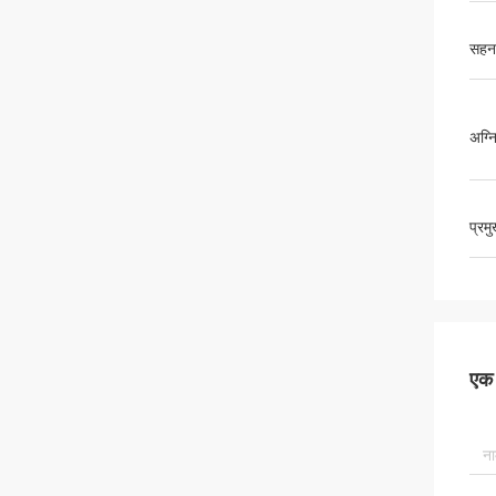
सहन
अग्न
प्रम
एक स