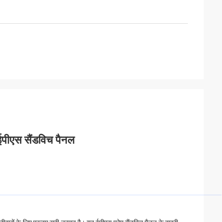
 ईपीएस सैंडविच पैनल