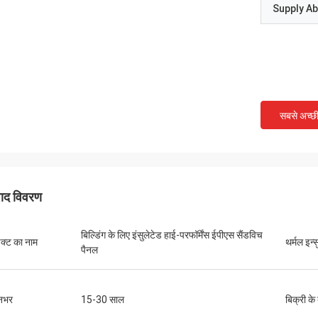
Supply Abi
सबसे अच्छ
पाद विवरण
बिल्डिंग के लिए इंसुलेटेड हाई-परफॉर्मेंस ईपीएस सैंडविच
डक्ट का नाम
थर्मल इन्
पैनल
नभर
15-30 साल
बिक्री के