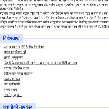
ईपीएस सैंडविच पैनल बड़े आकार के कारखाने के गोदामों, प्रदर्शनी हॉल आदि की विभिन्न छतों और
भाग से बना है,उत्कृष्ट थर्मल इन्सुलेशन और ध्वनि अछूता प्रदर्शन प्रदान करता हैइस उत्पा
चौड़ाई 950 मिमी है।
सैंडविच पैनल रंगीन स्टील शीट की दो परतों और ईपीएस फोम की एक मध्य परत से बना है। यह व
करता है,क्षरण प्रतिरोधईपीएस छत पैनल सैंडविच न केवल अत्यधिक कुशल है, बल्कि निर्माण लागत
ईपीएस सैंडविच पैनल ध्वनिरोधक और थर्मल इन्सुलेशन आवश्यकताओं के लिए एक आदर्श समाधान है, 
प्रदान करता है।चाहे आप छत पैनल समाधान या दीवार पैनल समाधान की तलाश कर रहे हों, ईपीए
विशेषताएं:
उत्पाद का नाम: EPS सैंडविच पैनल
थर्मल इन्सुलेशनः हाँ
लंबाईः अनुकूलित
बिक्री के बाद सेवाः ऑनलाइन सहायता,वीडियो तकनीकी सहायता
प्रकारः सैंडविच पैनल
ईपीएस छत पैनल सैंडविच
उच्च स्थायित्व
आग प्रतिरोधी
हल्का वजन
अच्छी इन्सुलेशन
तकनीकी मापदंडः