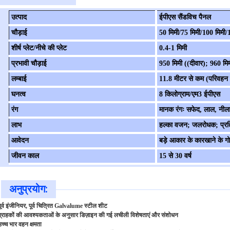
उत्पाद
ईपीएस सैंडविच पैनल
चौड़ाई
50 मिमी/75 मिमी/100 मिमी/
शीर्ष प्लेट/नीचे की प्लेट
0.4-1 मिमी
प्रभावी चौड़ाई
950 मिमी ((दीवार); 960 मि
लम्बाई
11.8 मीटर से कम (परिवहन
घनत्व
8 किलोग्राम/एम3 ईपीएस
रंग
मानक रंगः सफेद, लाल, नील
लाभ
हल्का वजन; जलरोधक; प्रतिस्
आवेदन
बड़े आकार के कारखाने के गोद
जीवन काल
15 से 30 वर्ष
अनुप्रयोग:
पूर्व इंजीनियर, पूर्व चित्रित Galvalume स्टील शीट
ग्राहकों की आवश्यकताओं के अनुसार डिज़ाइन की गई लचीली विशेषताएं और संशोधन
उच्च भार वहन क्षमता