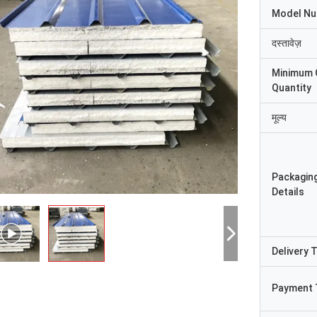
Model N
दस्तावेज़
Minimum 
Quantity
मूल्य
Packagin
Details
श्री
Delivery 
श्रीमती
"हमें यह 8 दिन पहले प्राप्त हु
ुष्ट और अच्छा उत्पाद। तेज़ शिपिंग और सब कुछ
रहा, धन्यवाद, हम इसे पाकर खुश है
Payment 
छा रहा
संयंत्र में है। हम आपसे जो कुछ भी