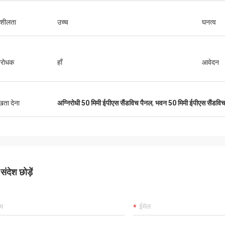
शीलता
उच्च
घनत्व
िरोधक
हाँ
आवेदन
ुखता देना
अग्निरोधी 50 मिमी ईपीएस सैंडविच पैनल
,
भवन 50 मिमी ईपीएस सैंडवि
ंदेश छोड़ें