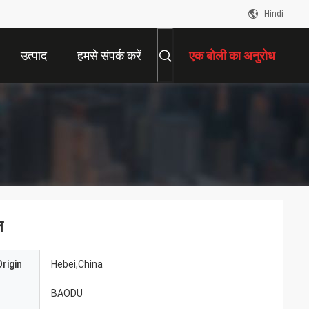
Hindi
उत्पाद
हमसे संपर्क करें
एक बोली का अनुरोध
न
rigin
Hebei,China
BAODU