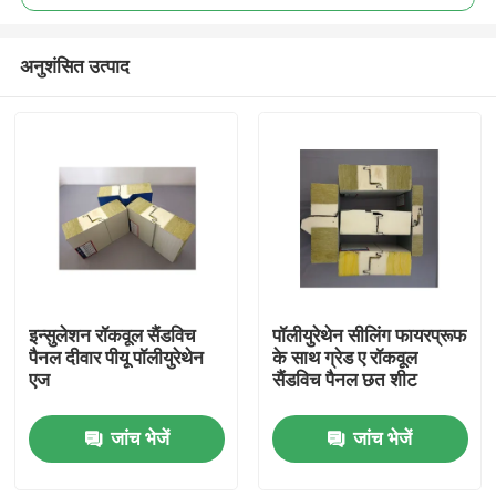
अनुशंसित उत्पाद
इन्सुलेशन रॉकवूल सैंडविच
पॉलीयुरेथेन सीलिंग फायरप्रूफ
घर
पैनल दीवार पीयू पॉलीयुरेथेन
के साथ ग्रेड ए रॉकवूल
एज
सैंडविच पैनल छत शीट
उत्पादों
जांच भेजें
जांच भेजें
हमारे बारे में