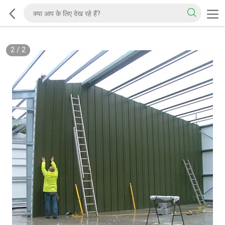
2
/
2