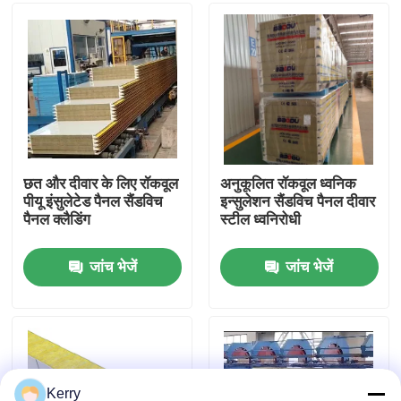
कारखाना भ्रमण
गुणवत्ता नियंत्रण
संपर्क करें
छत और दीवार के लिए रॉकवूल
अनुकूलित रॉकवूल ध्वनिक
पीयू इंसुलेटेड पैनल सैंडविच
इन्सुलेशन सैंडविच पैनल दीवार
पैनल क्लैडिंग
स्टील ध्वनिरोधी
एक उद्धरण का अनुरोध करें
जांच भेजें
जांच भेजें
इस्पात संरचना भवन
इस्पात संरचना गोदाम
इस्पात संरचना कार्यशाला
Kerry