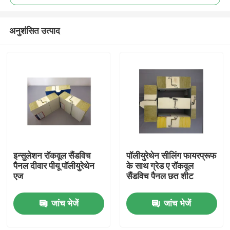
अनुशंसित उत्पाद
इन्सुलेशन रॉकवूल सैंडविच
पॉलीयुरेथेन सीलिंग फायरप्रूफ
घर
पैनल दीवार पीयू पॉलीयुरेथेन
के साथ ग्रेड ए रॉकवूल
एज
सैंडविच पैनल छत शीट
उत्पादों
जांच भेजें
जांच भेजें
हमारे बारे में