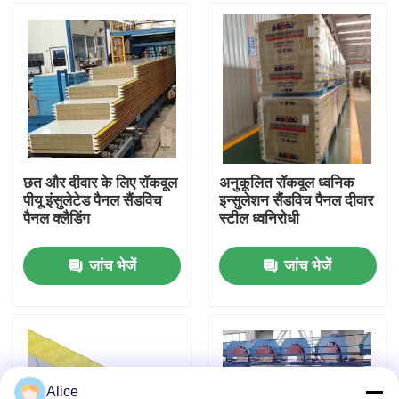
कारखाना भ्रमण
गुणवत्ता नियंत्रण
संपर्क करें
छत और दीवार के लिए रॉकवूल
अनुकूलित रॉकवूल ध्वनिक
पीयू इंसुलेटेड पैनल सैंडविच
इन्सुलेशन सैंडविच पैनल दीवार
पैनल क्लैडिंग
स्टील ध्वनिरोधी
एक उद्धरण का अनुरोध करें
जांच भेजें
जांच भेजें
इस्पात संरचना भवन
इस्पात संरचना गोदाम
इस्पात संरचना कार्यशाला
Alice