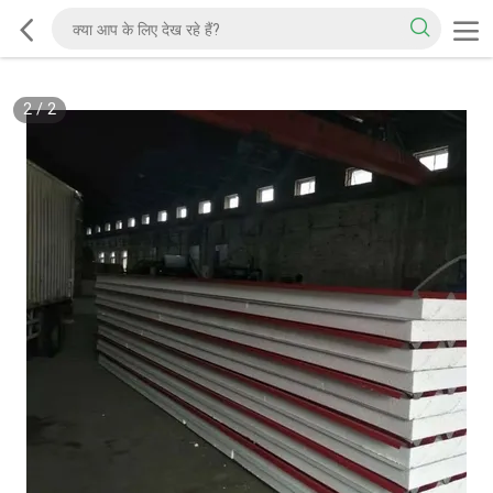
2
/
2