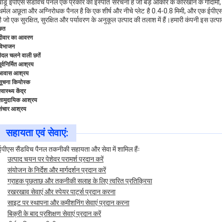
बाडू ईपीएस सैंडविच पैनल एक प्रकार का इस्पात संरचना है जो बड़े आकार के कारखाने के गोदामों
थर्मल अछूता और अग्निरोधक पैनल है कि एक शीर्ष और नीचे प्लेट है 0.4-0.8 मिमी, और एक ईपी
है जो एक सुरक्षित, सुरक्षित और पर्यावरण के अनुकूल उत्पाद की तलाश में हैं।हमारी कंपनी इस उत्पाद
छत
दीवार का आवरण
विभाजन
पैदल चलने वाली छतें
ूर्वनिर्मित आश्रय
आवास आश्रय
सूचना कियोस्क
्वास्थ्य केंद्र
सामुदायिक आश्रय
संचार आश्रय
सहायता एवं सेवाएं:
ईपीएस सैंडविच पैनल तकनीकी सहायता और सेवा में शामिल हैंः
उत्पाद चयन पर पेशेवर परामर्श प्रदान करें
संयोजन के निर्देश और मार्गदर्शन प्रदान करें
ग्राहक पूछताछ और तकनीकी सलाह के लिए त्वरित प्रतिक्रिया
रखरखाव सेवाएं और स्पेयर पार्ट्स प्रदान करना
साइट पर स्थापना और कमीशनिंग सेवाएं प्रदान करना
बिक्री के बाद प्रशिक्षण सेवाएं प्रदान करें