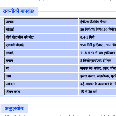
तकनीकी मापदंडः
उत्पाद
ईपीएस सैंडविच पैनल
चौड़ाई
50 मिमी/75 मिमी/100 मिमी/
शीर्ष प्लेट/नीचे की प्लेट
0.4-1 मिमी
प्रभावी चौड़ाई
950 मिमी ((दीवार); 960 मि
लम्बाई
11.8 मीटर से कम (परिवहन
घनत्व
8 किलोग्राम/एम3 ईपीएस
रंग
मानक रंगः सफेद, लाल, नील
लाभ
हल्का वजन; जलरोधक; प्रतिस्
आवेदन
बड़े आकार के कारखाने के गोद
जीवन काल
15 से 30 वर्ष
अनुप्रयोग: