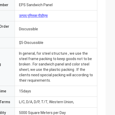
umber
EPS Sandwich Panel
उत्पाद पुस्तिका पीडीएफ
Order
Discussible
$5-Discussible
In general, for steel structure , we use the
steel frame packing to keep goods not to be
g
broken . For sandwich panel and color steel
sheet, we use the plastic packing . If the
clients need special packing will according to
their requirements.
Time
15days
आ और सब कुछ बहुत अच्छा
Terms
L/C, D/A, D/P, T/T, Western Union,
ंउत्पाद पहले से ही
 संवाद करते हैं"
lity
5000 Square Meters per Day