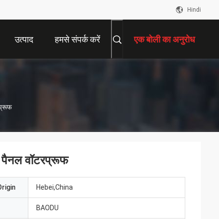
Hindi
उत्पाद
हमसे संपर्क करें
एक बोली का अनुरोध
प्रूफ
च पैनल वॉटरप्रूफ
rigin
Hebei,China
BAODU