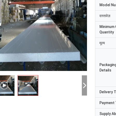
Model N
दस्तावेज़
Minimum 
Quantity
मूल्य
Packagin
Details
श्री
Delivery 
श्रीमती
"हमें यह 8 दिन पहले प्राप्त हु
ुष्ट और अच्छा उत्पाद। तेज़ शिपिंग और सब कुछ
Payment 
रहा, धन्यवाद, हम इसे पाकर खुश है
छा रहा
संयंत्र में है। हम आपसे जो कुछ भी
Supply Abi