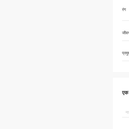
रंग
जीव
प्रम
एक स