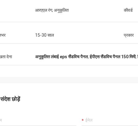
आरएएल रंग; अनुकूलित
कीवर्ड
नभर
15-30 साल
प्रकार
ुखता देना
अनुकूलित लंबाई eps सैंडविच पैनल
,
ईपीएस सैंडविच पैनल 150 मिमी
,
ंदेश छोड़ें