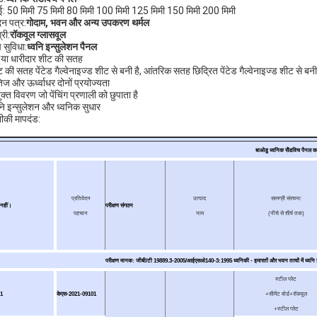
ई: 50 मिमी 75 मिमी 80 मिमी 100 मिमी 125 मिमी 150 मिमी 200 मिमी
न पत्र:
गोदाम, भवन और अन्य उपकरण थर्मल
री:
रॉकवूल ग्लासवूल
 सुविधा:
ध्वनि इन्सुलेशन पैनल
 या धारीदार शीट की सतह
ेट की सतह पेंटेड गैल्वेनाइज्ड शीट से बनी है, आंतरिक सतह छिद्रित पेंटेड गैल्वेनाइज्ड शीट से बनी
ैतिज और ऊर्ध्वाधर दोनों प्रयोज्यता
ुक्त विवरण जो पेंचिंग प्रणाली को छुपाता है
वनि इन्सुलेशन और ध्वनिक सुधार
की मापदंड:
बाओडू ध्वनिक सैंडविच पैनल का
प्रतिवेदन
उत्पाद
सामग्री संरचना
नहीं।
परीक्षण संगठन
पहचान
नाम
(नीचे से शीर्ष तक)
परीक्षण मानक: जीबी/टी 19889.3-2005/आईएसओ140-3:1995 ध्वनिकी - इमारतों और भवन तत्वों में ध्वनि इन्
स्टील प्लेट
1
केएस-2021-09101
+सीमेंट बोर्ड+रॉकवूल
+स्टील प्लेट