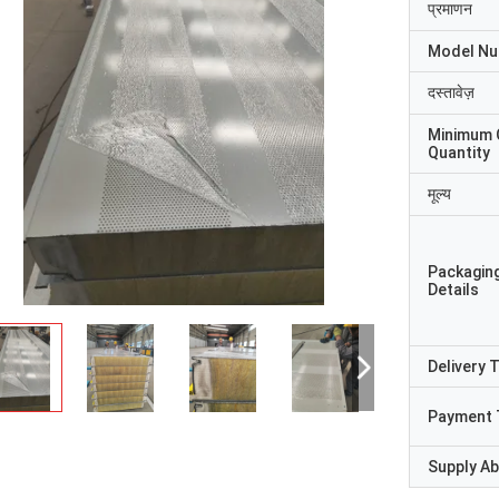
प्रमाणन
Model N
दस्तावेज़
Minimum 
Quantity
मूल्य
Packagin
Details
Delivery 
श्री
श्रीमती
Payment 
"हमें यह 8 दिन पहले प्राप्त हु
ुष्ट और अच्छा उत्पाद। तेज़ शिपिंग और सब कुछ
रहा, धन्यवाद, हम इसे पाकर खुश है
छा रहा
Supply Abi
संयंत्र में है। हम आपसे जो कुछ भी