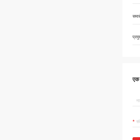
समार
प्रम
एक स