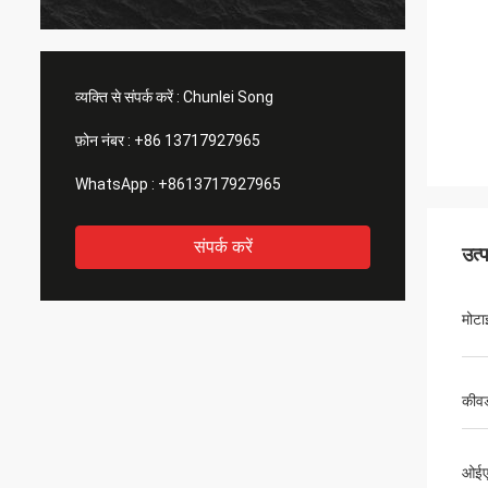
व्यक्ति से संपर्क करें :
Chunlei Song
फ़ोन नंबर :
+86 13717927965
WhatsApp :
+8613717927965
संपर्क करें
उत्
मोटा
कीवर
ओईए