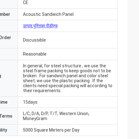
CE
umber
Acoustic Sandwich Panel
उत्पाद पुस्तिका पीडीएफ
Order
Discussible
Reasonable
In general, for steel structure , we use the
steel frame packing to keep goods not to be
g
broken . For sandwich panel and color steel
sheet, we use the plastic packing . If the
clients need special packing will according to
their requirements.
Time
15days
L/C, D/A, D/P, T/T, Western Union,
Terms
MoneyGram
आ और सब कुछ बहुत अच्छा
ंउत्पाद पहले से ही
lity
5000 Square Meters per Day
 संवाद करते हैं"