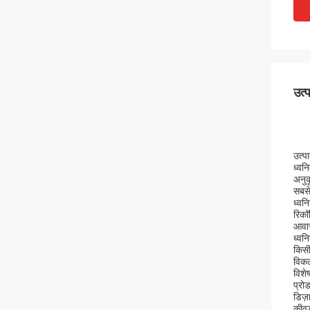
उत्
उत्पा
ध्वन
अनुक
सबसे
ध्वन
रिकॉ
आवास
ध्वन
किसी
विकल
विशेष
प्रो
डिज़
कीवर्