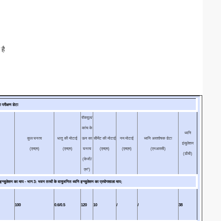
 है
 परीक्षण डेटा
रॉकवूल/
कांच के
ध्वनि
कुल घनत्व
धातु की मोटाई
ऊन का
सीमेंट की मोटाई
नम मोटाई
ध्वनि अवशोषक डेटा
इंसुलेशन
(एमएम)
(एमएम)
घनत्व
(एमएम)
(एमएम)
(एनआरसी)
(डीबी)
(केजी/
एम³)
सुलेशन का माप - भाग 3: भवन तत्वों के वायुजनित ध्वनि इन्सुलेशन का प्रयोगशाला माप;
100
0.6/0.5
120
10
/
/
38