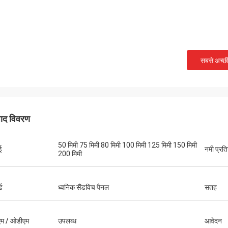
सबसे अच्छ
पाद विवरण
50 मिमी 75 मिमी 80 मिमी 100 मिमी 125 मिमी 150 मिमी
ई
नमी प्रति
200 मिमी
्ड
ध्वनिक सैंडविच पैनल
सतह
म / ओडीएम
उपलब्ध
आवेदन