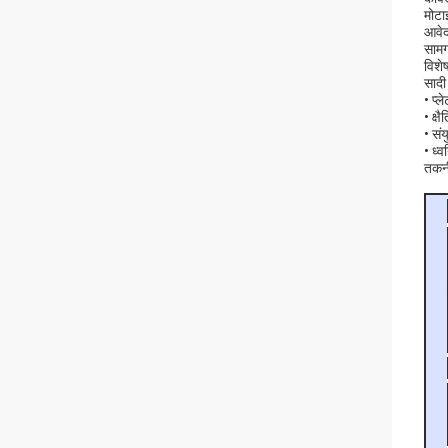
मोटा
आवेद
सामग्
विशेष
सादी
• प्ल
• क्ष
• संय
• ध्
तकनी