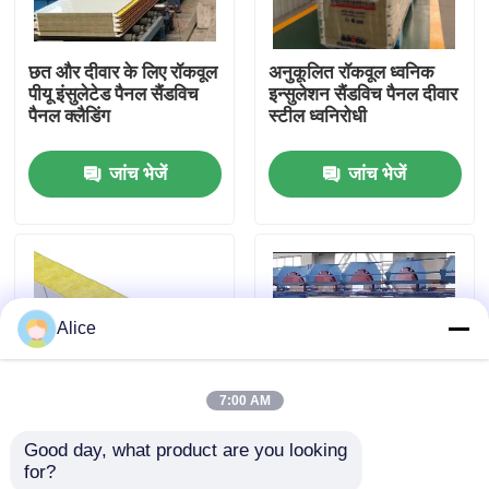
कारखाना भ्रमण
छत और दीवार के लिए रॉकवूल
अनुकूलित रॉकवूल ध्वनिक
पीयू इंसुलेटेड पैनल सैंडविच
इन्सुलेशन सैंडविच पैनल दीवार
पैनल क्लैडिंग
स्टील ध्वनिरोधी
गुणवत्ता नियंत्रण
जांच भेजें
जांच भेजें
संपर्क करें
एक उद्धरण का अनुरोध करें
Alice
इस्पात संरचना भवन
7:00 AM
इस्पात संरचना गोदाम
Good day, what product are you looking 
गोदाम के लिए 75 मिमी 80
पीयू मिनरल इंसुलेशन रॉकवूल
for?
मिमी 200 मिमी सैंडविच पैनल
सैंडविच पैनल प्रीकास्ट
इस्पात संरचना कार्यशाला