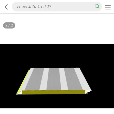
2
/
2