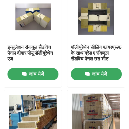
इन्सुलेशन रॉकवूल सैंडविच
पॉलीयुरेथेन सीलिंग फायरप्रूफ
पैनल दीवार पीयू पॉलीयुरेथेन
के साथ ग्रेड ए रॉकवूल
एज
सैंडविच पैनल छत शीट
जांच भेजें
जांच भेजें
घर
उत्पादों
हमारे बारे में