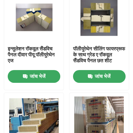
इन्सुलेशन रॉकवूल सैंडविच
पॉलीयुरेथेन सीलिंग फायरप्रूफ
पैनल दीवार पीयू पॉलीयुरेथेन
के साथ ग्रेड ए रॉकवूल
एज
सैंडविच पैनल छत शीट
जांच भेजें
जांच भेजें
घर
उत्पादों
हमारे बारे में