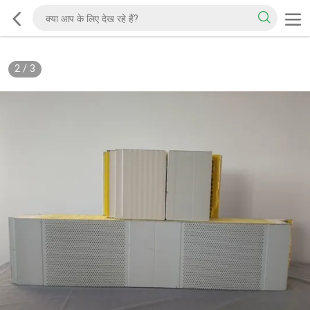
2
/
3