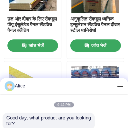
कारखाना भ्रमण
छत और दीवार के लिए रॉकवूल
अनुकूलित रॉकवूल ध्वनिक
पीयू इंसुलेटेड पैनल सैंडविच
इन्सुलेशन सैंडविच पैनल दीवार
पैनल क्लैडिंग
स्टील ध्वनिरोधी
गुणवत्ता नियंत्रण
जांच भेजें
जांच भेजें
संपर्क करें
एक उद्धरण का अनुरोध करें
Alice
इस्पात संरचना भवन
9:42 PM
इस्पात संरचना गोदाम
Good day, what product are you looking 
गोदाम के लिए 75 मिमी 80
पीयू मिनरल इंसुलेशन रॉकवूल
for?
मिमी 200 मिमी सैंडविच पैनल
सैंडविच पैनल प्रीकास्ट
इस्पात संरचना कार्यशाला