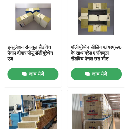
इन्सुलेशन रॉकवूल सैंडविच
पॉलीयुरेथेन सीलिंग फायरप्रूफ
पैनल दीवार पीयू पॉलीयुरेथेन
के साथ ग्रेड ए रॉकवूल
एज
सैंडविच पैनल छत शीट
जांच भेजें
जांच भेजें
घर
उत्पादों
हमारे बारे में