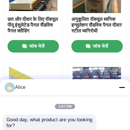
कारखाना भ्रमण
छत और दीवार के लिए रॉकवूल
अनुकूलित रॉकवूल ध्वनिक
पीयू इंसुलेटेड पैनल सैंडविच
इन्सुलेशन सैंडविच पैनल दीवार
पैनल क्लैडिंग
स्टील ध्वनिरोधी
गुणवत्ता नियंत्रण
जांच भेजें
जांच भेजें
संपर्क करें
एक उद्धरण का अनुरोध करें
Alice
इस्पात संरचना भवन
3:57 PM
इस्पात संरचना गोदाम
Good day, what product are you looking 
गोदाम के लिए 75 मिमी 80
पीयू मिनरल इंसुलेशन रॉकवूल
for?
मिमी 200 मिमी सैंडविच पैनल
सैंडविच पैनल प्रीकास्ट
इस्पात संरचना कार्यशाला