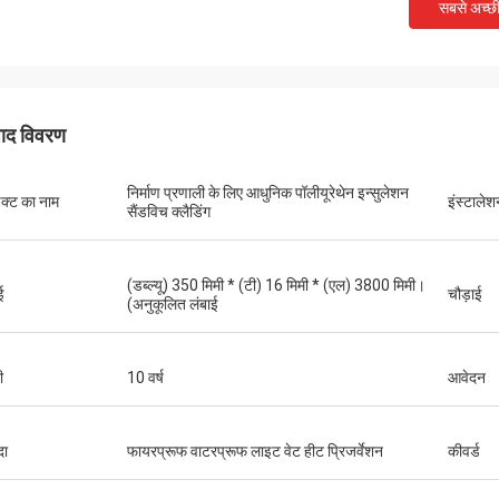
सबसे अच्छ
पाद विवरण
निर्माण प्रणाली के लिए आधुनिक पॉलीयूरेथेन इन्सुलेशन
डक्ट का नाम
इंस्टालेश
सैंडविच क्लैडिंग
(डब्ल्यू) 350 मिमी * (टी) 16 मिमी * (एल) 3800 मिमी।
ई
चौड़ाई
(अनुकूलित लंबाई
ी
10 वर्ष
आवेदन
दा
फायरप्रूफ वाटरप्रूफ लाइट वेट हीट प्रिजर्वेशन
कीवर्ड