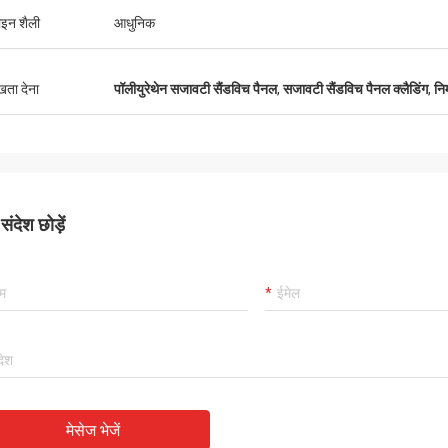
इन शैली
आधुनिक
ुखता देना
पॉलीयुरेथेन सजावटी सैंडविच पैनल
,
सजावटी सैंडविच पैनल क्लैडिंग
,
नि
ंदेश छोड़ें
मेसेज भेजें