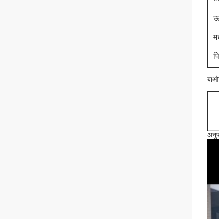
ऊ
म
प
बाओड
अनुप