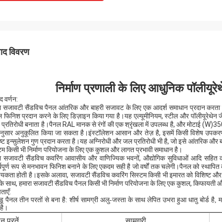
पाद विवरण
निर्माण प्रणाली के लिए आधुनिक पॉलीयूरेथ
द वर्णन:
ा सजावटी सैंडविच पैनल आंतरिक और बाहरी सजावट के लिए एक आदर्श समाधान प्रदान करता है
 फिनिश प्रदान करने के लिए डिज़ाइन किया गया है।यह एल्यूमीनियम, स्टील और पॉलीयूरेथेन जैसी उ
ि प्रतिरोधी बनाता है।पैनल RAL मानक से रंगों की एक श्रृंखला में उपलब्ध है, और मो
नुसार अनुकूलित किया जा सकता है।इंस्टॉलेशन आसान और तेज़ है, इसमें किसी विशेष उपकर
ृष्ट इन्सुलेशन गुण प्रदान करता है।यह अग्निरोधी और जल प्रतिरोधी भी है, जो इसे आंतरिक और बा
टम किसी भी निर्माण परियोजना के लिए एक कुशल और लागत प्रभावी समाधान है।
ा सजावटी सैंडविच कवरिंग आवासीय और वाणिज्यिक भवनों, औद्योगिक सुविधाओं आदि सहित क
र्यपूर्ण रूप से मनभावन फिनिश बनाने के लिए एकदम सही है जो वर्षों तक चलेगी।पैनल को स्
यकता होती है।इसके अलावा, सजावटी सैंडविच कवरिंग सिस्टम किसी भी इमारत को विशिष्ट और
ं के साथ, हमारा सजावटी सैंडविच पैनल किसी भी निर्माण परियोजना के लिए एक कुशल, किफायती
ताएँ:
ू पैनल तीन परतों से बना है: शीर्ष सामग्री अलु-जस्ता के साथ लेपित उभरा हुआ धातु बोर्ड है, म
 है।
न परतें
सामग्री