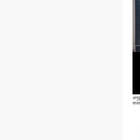
अनुक
सजाव