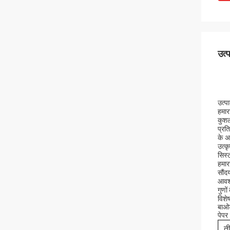
उत्
उत्पा
हमार
कुशल
प्रत
के अ
उत्क
सिस्
हमार
सौंद
आवश्
गुणो
विशेष
बाओड
पेपर
ती