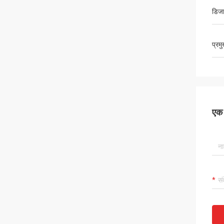
डिजा
प्रम
एक स