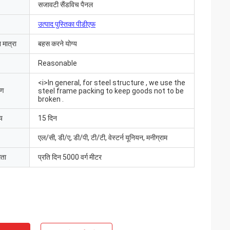
सजावटी सैंडविच पैनल
उत्पाद पुस्तिका पीडीएफ
 मात्रा
बहस करने योग्य
Reasonable
<i>In general, for steel structure , we use the
रण
steel frame packing to keep goods not to be
broken .
य
15 दिन
एल/सी, डी/ए, डी/पी, टी/टी, वेस्टर्न यूनियन, मनीग्राम
मता
प्रति दिन 5000 वर्ग मीटर
आ और सब कुछ बहुत अच्छा
ंउत्पाद पहले से ही
 संवाद करते हैं"