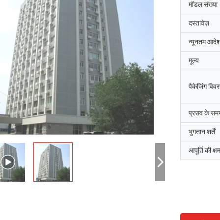
मॉडल संख्या
दस्तावेज़
न्यूनतम आदेश
मूल्य
पैकेजिंग विव
प्रसव के सम
भुगतान शर्तें
आपूर्ति की क्ष
श्री
श्रीमती
"हमें यह 8 दिन पहले प्राप्त हु
ुष्ट और अच्छा उत्पाद। तेज़ शिपिंग और सब कुछ
रहा, धन्यवाद, हम इसे पाकर खुश है
छा रहा
संयंत्र में है। हम आपसे जो कुछ भी