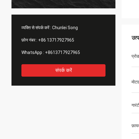
व्यक्ति से संपर्क करें :
Chunlei Song
उत्
फ़ोन नंबर :
+86 13717927965
WhatsApp :
+8613717927965
प्रो
संपर्क करें
मोटा
गारंट
फ़ाय