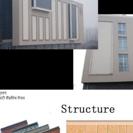
ूलन:
टी सैंडविच पैनल