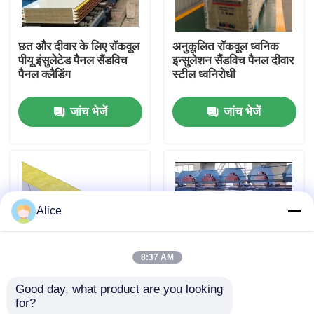
कारखाना भ्रमण
छत और दीवार के लिए रॉकवूल
अनुकूलित रॉकवूल ध्वनिक
पीयू इंसुलेटेड पैनल सैंडविच
इन्सुलेशन सैंडविच पैनल दीवार
पैनल क्लैडिंग
स्टील ध्वनिरोधी
गुणवत्ता नियंत्रण
जांच भेजें
जांच भेजें
संपर्क करें
एक उद्धरण का अनुरोध करें
Alice
इस्पात संरचना भवन
8:37 AM
इस्पात संरचना गोदाम
Good day, what product are you looking 
गोदाम के लिए 75 मिमी 80
पीयू मिनरल इंसुलेशन रॉकवूल
for?
मिमी 200 मिमी सैंडविच पैनल
सैंडविच पैनल प्रीकास्ट
इस्पात संरचना कार्यशाला