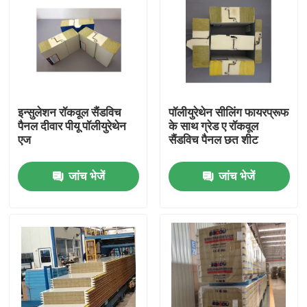
इन्सुलेशन रॉकवूल सैंडविच
पॉलीयुरेथेन सीलिंग फायरप्रूफ
पैनल दीवार पीयू पॉलीयुरेथेन
के साथ ग्रेड ए रॉकवूल
एज
सैंडविच पैनल छत शीट
जांच भेजें
जांच भेजें
घर
उत्पादों
हमारे बारे में