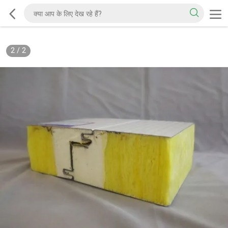
2
/
2