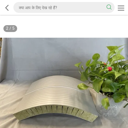
2
/
5