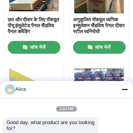
कारखाना भ्रमण
छत और दीवार के लिए रॉकवूल
अनुकूलित रॉकवूल ध्वनिक
पीयू इंसुलेटेड पैनल सैंडविच
इन्सुलेशन सैंडविच पैनल दीवार
पैनल क्लैडिंग
स्टील ध्वनिरोधी
गुणवत्ता नियंत्रण
जांच भेजें
जांच भेजें
संपर्क करें
एक उद्धरण का अनुरोध करें
Alice
इस्पात संरचना भवन
2:23 PM
इस्पात संरचना गोदाम
Good day, what product are you looking 
गोदाम के लिए 75 मिमी 80
पीयू मिनरल इंसुलेशन रॉकवूल
for?
मिमी 200 मिमी सैंडविच पैनल
सैंडविच पैनल प्रीकास्ट
इस्पात संरचना कार्यशाला