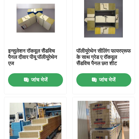
इन्सुलेशन रॉकवूल सैंडविच
पॉलीयुरेथेन सीलिंग फायरप्रूफ
पैनल दीवार पीयू पॉलीयुरेथेन
के साथ ग्रेड ए रॉकवूल
एज
सैंडविच पैनल छत शीट
जांच भेजें
जांच भेजें
घर
उत्पादों
हमारे बारे में