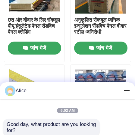
कारखाना भ्रमण
छत और दीवार के लिए रॉकवूल
अनुकूलित रॉकवूल ध्वनिक
पीयू इंसुलेटेड पैनल सैंडविच
इन्सुलेशन सैंडविच पैनल दीवार
पैनल क्लैडिंग
स्टील ध्वनिरोधी
गुणवत्ता नियंत्रण
जांच भेजें
जांच भेजें
संपर्क करें
एक उद्धरण का अनुरोध करें
Alice
इस्पात संरचना भवन
6:02 AM
इस्पात संरचना गोदाम
Good day, what product are you looking 
गोदाम के लिए 75 मिमी 80
पीयू मिनरल इंसुलेशन रॉकवूल
for?
मिमी 200 मिमी सैंडविच पैनल
सैंडविच पैनल प्रीकास्ट
इस्पात संरचना कार्यशाला