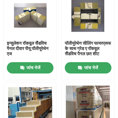
इन्सुलेशन रॉकवूल सैंडविच
पॉलीयुरेथेन सीलिंग फायरप्रूफ
पैनल दीवार पीयू पॉलीयुरेथेन
के साथ ग्रेड ए रॉकवूल
एज
सैंडविच पैनल छत शीट
जांच भेजें
जांच भेजें
घर
उत्पादों
हमारे बारे में