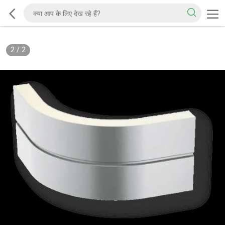
2
/
2