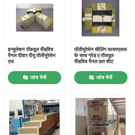
इन्सुलेशन रॉकवूल सैंडविच
पॉलीयुरेथेन सीलिंग फायरप्रूफ
पैनल दीवार पीयू पॉलीयुरेथेन
के साथ ग्रेड ए रॉकवूल
एज
सैंडविच पैनल छत शीट
जांच भेजें
जांच भेजें
घर
उत्पादों
हमारे बारे में