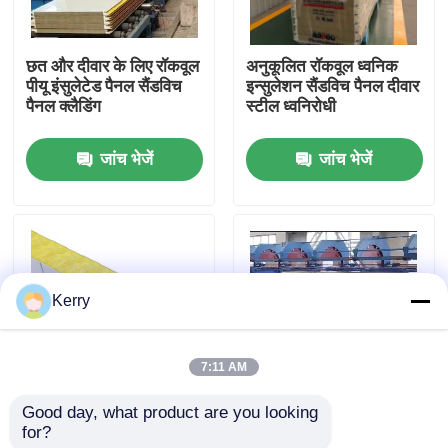
कारखाना भ्रमण
छत और दीवार के लिए रॉकवूल
अनुकूलित रॉकवूल ध्वनिक
पीयू इंसुलेटेड पैनल सैंडविच
इन्सुलेशन सैंडविच पैनल दीवार
पैनल क्लैडिंग
स्टील ध्वनिरोधी
गुणवत्ता नियंत्रण
जांच भेजें
जांच भेजें
संपर्क करें
एक उद्धरण का अनुरोध करें
Kerry
इस्पात संरचना भवन
7:11 AM
इस्पात संरचना गोदाम
Good day, what product are you looking 
गोदाम के लिए 75 मिमी 80
पीयू मिनरल इंसुलेशन रॉकवूल
for?
मिमी 200 मिमी सैंडविच पैनल
सैंडविच पैनल प्रीकास्ट
इस्पात संरचना कार्यशाला