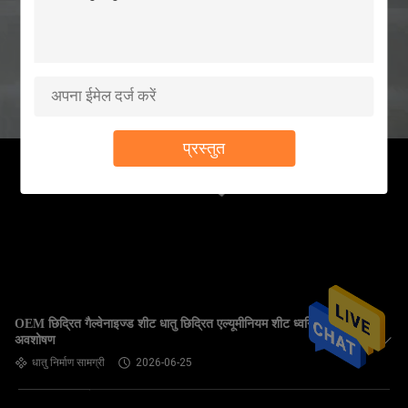
प्रस्तुत
OEM छिद्रित गैल्वेनाइज्ड शीट धातु छिद्रित एल्यूमीनियम शीट ध्वनि
अवशोषण
धातु निर्माण सामग्री
2026-06-25