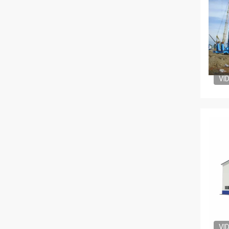
VI
VI