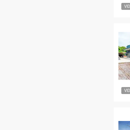
VI
VI