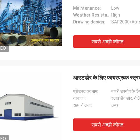
Maintenance:
Low
Weather Resistance:
High
Drawing design:
SAP2000/Aut
सबसे अच्छी कीमत
DEO
आउटडोर के लिए फायरप्रूफ स्ट्रक्च
प्रोडक्ट का नाम:
दरवाजा:
स्लाइडिंग डोर, रो
सहनशीलता:
उच्च
सबसे अच्छी कीमत
DEO