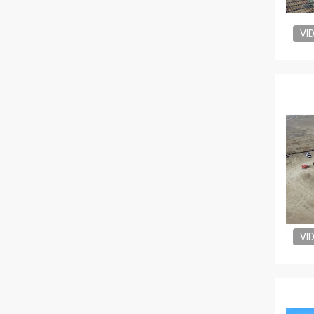
VI
VI