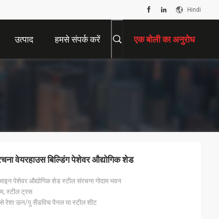
Hindi
उत्पाद
हमसे संपर्क करें
एक बोली का अनुरोध
 संरचना वेयरहाउस बिल्डिंग पेशेवर औद्योगिक शेड
 डिजाइन पेशेवर औद्योगिक शेड स्टील संरचना गोदाम भवन
ीम, स्टील ट्रस
 रेशा ऊन/पु सैंडविच पैनल या स्टील शीट