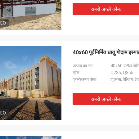
सबसे अच्छी कीमत
DEO
40x60 पूर्वनिर्मित धातु गोदाम इस
उत्पाद का नाम:
40x60 स्टील बिल्डिं
ग्रेड:
Q235, Q355
प्रसंस्करण सेवा:
झुकाना, वेल्डिंग, डे
सबसे अच्छी कीमत
श्री
श्रीमती
DEO
"हमें यह 8 दिन पहले प्राप्त हु
ुष्ट और अच्छा उत्पाद। तेज़ शिपिंग और सब कुछ
रहा, धन्यवाद, हम इसे पाकर खुश है
छा रहा
संयंत्र में है। हम आपसे जो कुछ भी