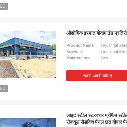
DEO
औद्योगिक इस्पात गोदाम ठंड प्रतिरोध
Product Name:
Keyword:
Industrial St
Maintenance:
Low
सबसे अच्छी कीमत
DEO
लाइट स्टील स्ट्रक्चर प्रीफैब स्ट
रॉकवूल सैंडविच पैनल छत दीवार प