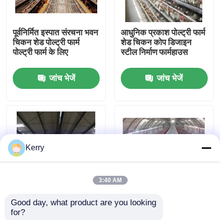
कारखाना भ्रमण
पूर्वनिर्मित इस्पात संरचना भवन
आधुनिक प्रकाश पोल्ट्री फार्म
चिकन शेड पोल्ट्री फार्म
शेड चिकन कोप डिजाइन
पोल्ट्री फार्म के लिए
स्टील निर्माण फार्महाउस
गुणवत्ता नियंत्रण
जांच भेजें
जांच भेजें
संपर्क करें
एक उद्धरण का अनुरोध करें
Kerry
इस्पात संरचना भवन
3:40 AM
इस्पात संरचना गोदाम
Good day, what product are you looking 
पूर्वनिर्मित इस्पात संरचना
10000 मुर्गियों के लिए प्रीफैब
for?
पोल्ट्री फार्म पोल्ट्री कंट्रोल
स्टील स्ट्रक्चर ग्रीनहाउस
इस्पात संरचना कार्यशाला