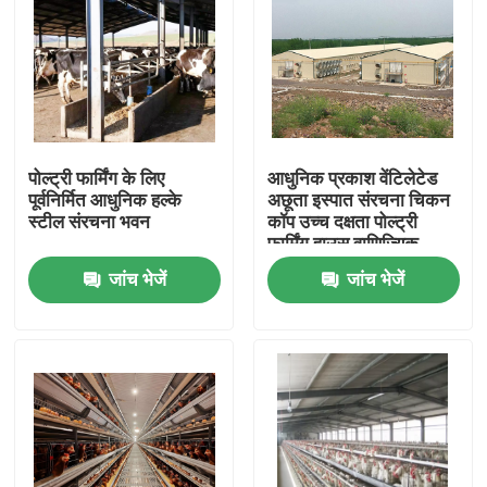
पोल्ट्री फार्मिंग के लिए
आधुनिक प्रकाश वेंटिलेटेड
पूर्वनिर्मित आधुनिक हल्के
अछूता इस्पात संरचना चिकन
स्टील संरचना भवन
कॉप उच्च दक्षता पोल्ट्री
फार्मिंग हाउस वाणिज्यिक
प्रजनन
जांच भेजें
जांच भेजें
घर
उत्पादों
हमारे बारे में