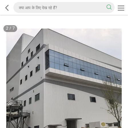
2
/
7