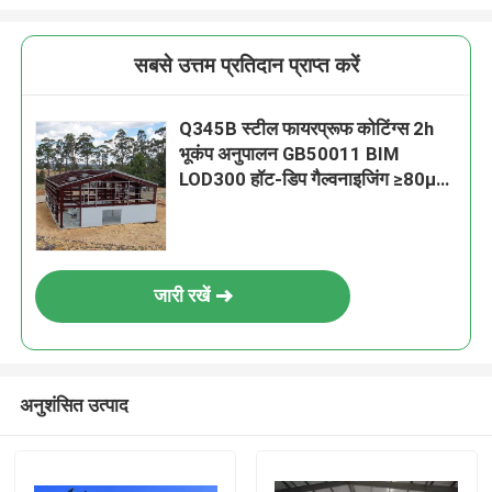
सबसे उत्तम प्रतिदान प्राप्त करें
Q345B स्टील फायरप्रूफ कोटिंग्स 2h
भूकंप अनुपालन GB50011 BIM
LOD300 हॉट-डिप गैल्वनाइजिंग ≥80μM
औद्योगिक डिजाइन शैली गोदाम स्टील
संरचना भवन 15-60m
जारी रखें
अनुशंसित उत्पाद