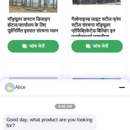
कारखाना भ्रमण
मॉड्यूलर कस्टम डिजाइन
गैल्वेनाइज्ड लाइट स्टील फ्रेम
होटल/कार्यालय के लिए
स्टील संरचना मॉड्यूलर
पूर्वनिर्मित इस्पात संरचना भवन
प्रीफैब्रिकेटेड बिल्डिंग इन
गुणवत्ता नियंत्रण
एआईएसआई एएसटीएम
डीआईएन जेआईएस जीबी
जांच भेजें
जांच भेजें
मानक
संपर्क करें
एक उद्धरण का अनुरोध करें
Alice
इस्पात संरचना भवन
8:46 AM
इस्पात संरचना गोदाम
Good day, what product are you looking 
मॉड्यूलर प्रीफैब्रिकेटेड स्टील
अनुकूलित सेवा मॉड्यूलर
for?
वेयरहाउस
इस्पात भवन, प्रीफैब गोदाम
इस्पात संरचना कार्यशाला