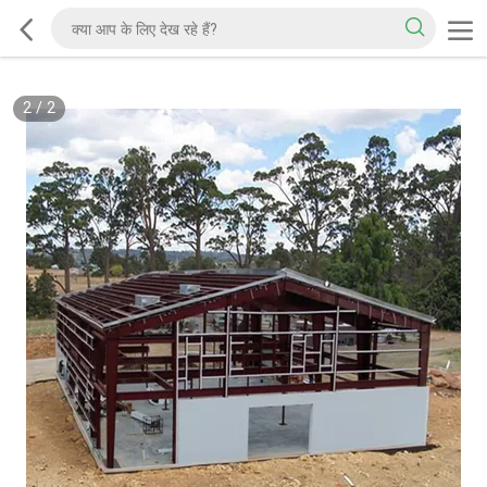
2
/
2