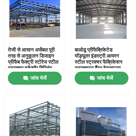
तेजी से आसान असेंबल पूरी
बाओडू प्रीफैब्रिकेटेड
तरह से अनुकूलन डिजाइन
मॉड्यूलर इंडस्ट्री आयरन
प्रीफैब फैक्ट्री स्टोरेज स्टील
स्टील स्ट्रक्चर फैब्रिकेशन
स्ट्रक्चर वर्कशॉप बिल्डिंग
स्ट्रक्चरल हैंगर वेयरहाउस
बिल्डिंग फॉर वर्कशॉप
जांच भेजें
जांच भेजें
घर
उत्पादों
हमारे बारे में