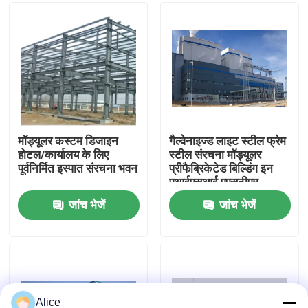
कारखाना भ्रमण
गुणवत्ता नियंत्रण
संपर्क करें
मॉड्यूलर कस्टम डिजाइन
गैल्वेनाइज्ड लाइट स्टील फ्रेम
होटल/कार्यालय के लिए
स्टील संरचना मॉड्यूलर
पूर्वनिर्मित इस्पात संरचना भवन
प्रीफैब्रिकेटेड बिल्डिंग इन
एक उद्धरण का अनुरोध करें
एआईएसआई एएसटीएम
डीआईएन जेआईएस जीबी
जांच भेजें
जांच भेजें
मानक
इस्पात संरचना भवन
इस्पात संरचना गोदाम
इस्पात संरचना कार्यशाला
Alice