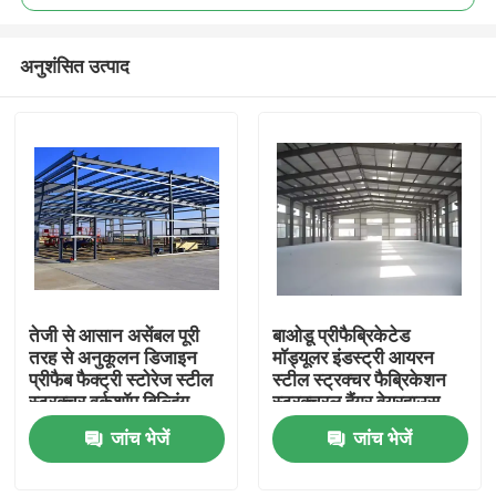
अनुशंसित उत्पाद
तेजी से आसान असेंबल पूरी
बाओडू प्रीफैब्रिकेटेड
घर
तरह से अनुकूलन डिजाइन
मॉड्यूलर इंडस्ट्री आयरन
प्रीफैब फैक्ट्री स्टोरेज स्टील
स्टील स्ट्रक्चर फैब्रिकेशन
स्ट्रक्चर वर्कशॉप बिल्डिंग
स्ट्रक्चरल हैंगर वेयरहाउस
उत्पादों
बिल्डिंग फॉर वर्कशॉप
जांच भेजें
जांच भेजें
हमारे बारे में