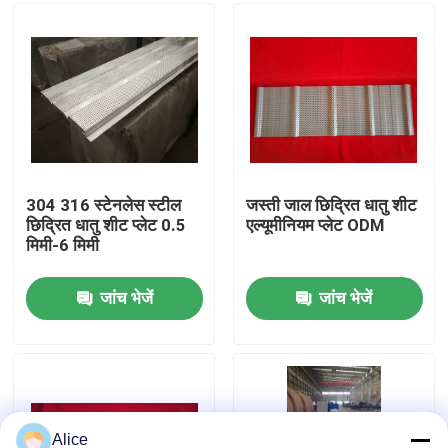
कारखाना भ्रमण
गुणवत्ता नियंत्रण
संपर्क करें
304 316 स्टेनलेस स्टील
जस्ती जाल छिद्रित धातु शीट
छिद्रित धातु शीट प्लेट 0.5
एल्यूमीनियम प्लेट ODM
मिमी-6 मिमी
एक उद्धरण का अनुरोध करें
जांच भेजें
जांच भेजें
इस्पात संरचना भवन
इस्पात संरचना गोदाम
इस्पात संरचना कार्यशाला
Alice