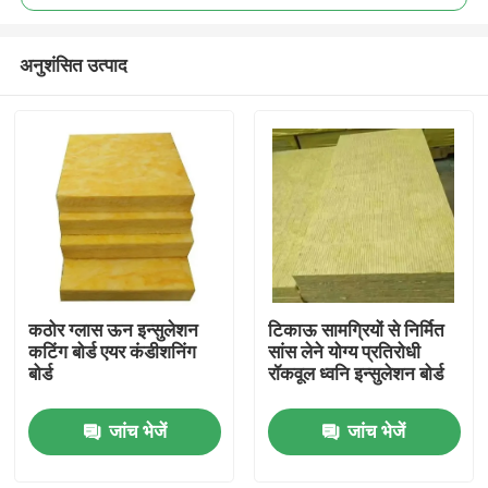
अनुशंसित उत्पाद
कठोर ग्लास ऊन इन्सुलेशन
टिकाऊ सामग्रियों से निर्मित
घर
कटिंग बोर्ड एयर कंडीशनिंग
सांस लेने योग्य प्रतिरोधी
बोर्ड
रॉकवूल ध्वनि इन्सुलेशन बोर्ड
उत्पादों
जांच भेजें
जांच भेजें
हमारे बारे में