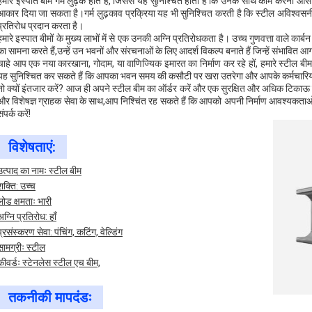
हमारे इस्पात बीम गर्म लुढ़के होते हैं, जिससे यह सुनिश्चित होता है कि उनके साथ काम करना
आकार दिया जा सकता है।गर्म लुढ़काव प्रक्रिया यह भी सुनिश्चित करती है कि स्टील अविश्वसन
प्रतिरोध प्रदान करता है।
हमारे इस्पात बीमों के मुख्य लाभों में से एक उनकी अग्नि प्रतिरोधकता है। उच्च गुणवत्ता वाले कार्ब
का सामना करते हैं,उन्हें उन भवनों और संरचनाओं के लिए आदर्श विकल्प बनाते हैं जिन्हें संभावित आ
चाहे आप एक नया कारखाना, गोदाम, या वाणिज्यिक इमारत का निर्माण कर रहे हों, हमारे स्टील बी
यह सुनिश्चित कर सकते हैं कि आपका भवन समय की कसौटी पर खरा उतरेगा और आपके कर्मचारियों औ
तो क्यों इंतजार करें? आज ही अपने स्टील बीम का ऑर्डर करें और एक सुरक्षित और अधिक टिकाऊ नि
और विशेषज्ञ ग्राहक सेवा के साथ,आप निश्चिंत रह सकते हैं कि आपको अपनी निर्माण आवश्यकताओ
ंपर्क करें!
विशेषताएं:
उत्पाद का नामः स्टील बीम
शक्ति: उच्च
लोड क्षमताः भारी
अग्नि प्रतिरोध: हाँ
प्रसंस्करण सेवा: पंचिंग, कटिंग, वेल्डिंग
सामग्रीः स्टील
कीवर्डः स्टेनलेस स्टील एच बीम,
तकनीकी मापदंडः