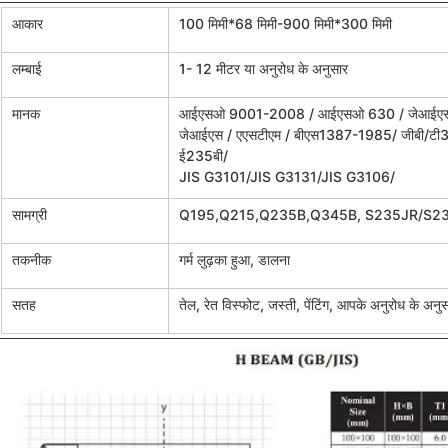
आकार
100 मिमी*68 मिमी-900 मिमी*300 मिमी
लम्बाई
1- 12 मीटर या अनुरोध के अनुसार
मानक
आईएसओ 9001-2008 / आईएसओ 630 / जेआईएस
जेआईएस / एएसटीएम / बीएस1387-1985/ जीबी/
ई235बी/
JIS G3101/JIS G3131/JIS G3106/
सामग्री
Q195,Q215,Q235B,Q345B, S235JR/S2
तकनीक
गर्म लुढ़का हुआ, डालना
सतह
तेल, रेत विस्फोट, जस्ती, पेंटिंग, आपके अनुरोध के अनु