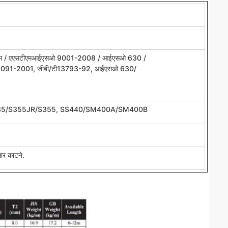
 / एएसटीएमआईएसओ 9001-2008 / आईएसओ 630 /
टी3091-2001, जीबी/टी13793-92, आईएसओ 630/
35/S355JR/S355, SS440/SM400A/SM400B
सार काटने.