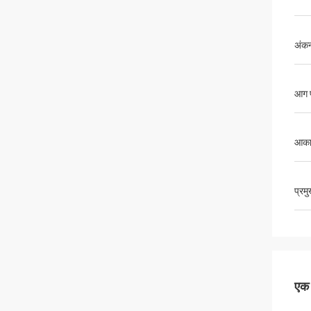
अंक
आग प
आका
प्रम
एक स