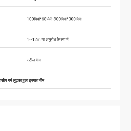
100मिमी*68मिमी-900मिमी*300मिमी
1--12m या अनुरोध के रूप में
स्टील बीम
सीय गर्म लुढ़का हुआ इस्पात बीम