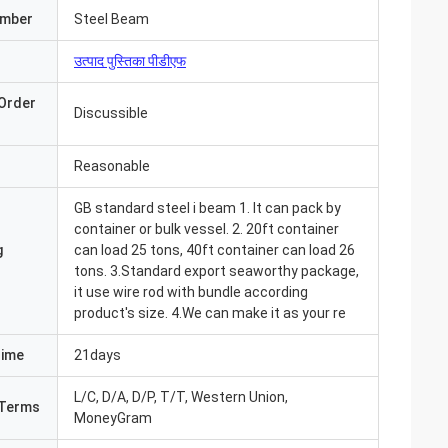
umber
Steel Beam
उत्पाद पुस्तिका पीडीएफ
Order
Discussible
Reasonable
GB standard steel i beam 1. It can pack by
container or bulk vessel. 2. 20ft container
g
can load 25 tons, 40ft container can load 26
tons. 3.Standard export seaworthy package,
it use wire rod with bundle according
product's size. 4.We can make it as your re
Time
21days
आ और सब कुछ बहुत अच्छा
L/C, D/A, D/P, T/T, Western Union,
ंउत्पाद पहले से ही
Terms
MoneyGram
 संवाद करते हैं"